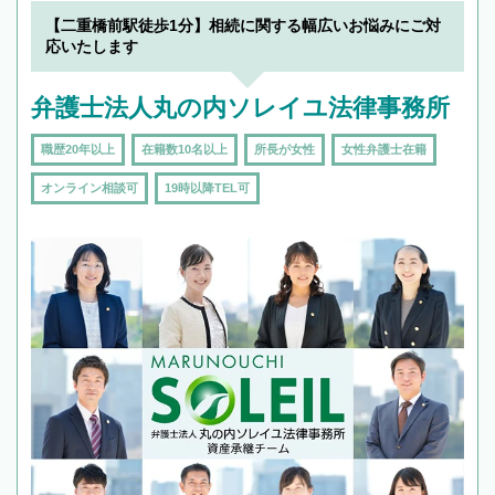
【二重橋前駅徒歩1分】相続に関する幅広いお悩みにご対
応いたします
弁護士法人丸の内ソレイユ法律事務所
職歴20年以上
在籍数10名以上
所長が女性
女性弁護士在籍
オンライン相談可
19時以降TEL可