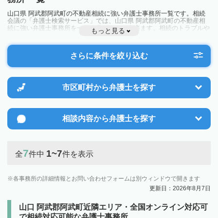
山口県 阿武郡阿武町の不動産相続に強い弁護士事務所一覧です。相続
会議の「弁護士検索サービス」では、山口県 阿武郡阿武町の不動産相
続に強い弁護士事務所を一覧で見ることが出来ます。相続のトラブルや
もっと見る
お悩みを抱えている方は一度近隣の弁護士に相談してみましょう。
さらに条件を絞り込む
市区町村から
弁護士を探す
相談内容から
弁護士を探す
7
1~7
全
件中
件を表示
各事務所の詳細情報とお問い合わせフォームは別ウィンドウで開きます
更新日：2026年8月7日
山口 阿武郡阿武町近隣エリア・全国オンライン対応可
で相続対応可能な弁護士事務所