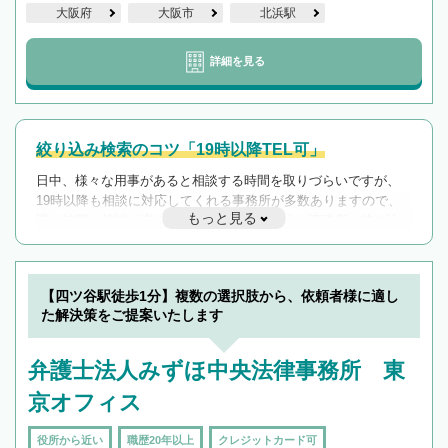
大阪府
大阪市
北浜駅
詳細を見る
絞り込み検索のコツ「19時以降TEL可」
日中、様々な用事があると相談する時間を取りづらいですが、
19時以降も相談に対応してくれる事務所が多数ありますので、
もっと見る
遅い時間の相談が増えそうな場合はそのような事務所に絞り込
んで検索してみましょう。
19時以降TEL可の条件
を加えて再検索
【四ツ谷駅徒歩1分】複数の選択肢から、依頼者様に適し
た解決策をご提案いたします
弁護士法人みずほ中央法律事務所 東
京オフィス
役所から近い
職歴20年以上
クレジットカード可