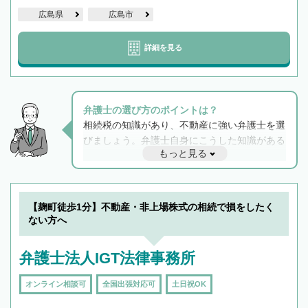
広島県
広島市
詳細を見る
弁護士の選び方のポイントは？
相続税の知識があり、不動産に強い弁護士を選
びましょう。弁護士自身にこうした知識がある
もっと見る
と他士業との連携もスムーズに進み、トラブル
解決のみならず相続をトータルで任せることが
できます。また、相続は感情がからむ分野なの
でフィーリングも重要です。実際に電話や面談
【麹町徒歩1分】不動産・非上場株式の相続で損をしたく
で複数の弁護士と会話をしてウマが合う方に依
ない方へ
頼をするのがおすすめです。
弁護士法人IGT法律事務所
オンライン相談可
全国出張対応可
土日祝OK