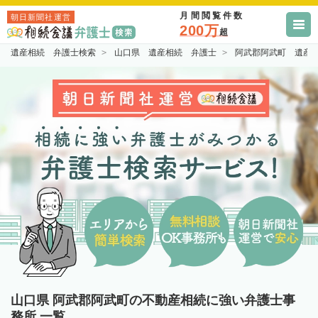
月間閲覧件数
朝日新聞社運営
200万
超
遺産相続 弁護士検索
山口県 遺産相続 弁護士
阿武郡阿武町 遺産
山口県 阿武郡阿武町の不動産相続に強い弁護士事
務所 一覧