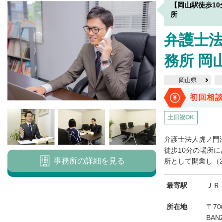
【岡山駅徒歩1
所
弁護士
務所 岡
岡山県
初回相
土日祝OK
弁護士法人虎ノ門
徒歩10分の場所に
事務所の詳細を見る
所として開業し（20
最寄駅
ＪＲ
所在地
〒70
BAN