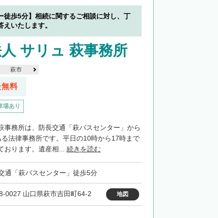
ー徒歩5分】相続に関するご相談に対し、丁
答えいたします。
人 サリュ 萩事務所
萩市
談無料
車場あり
萩事務所は、防長交通「萩バスセンター」から
ある法律事務所です。平日の10時から17時まで
おります。遺産相...
続きを読む
交通「萩バスセンター」徒歩5分
8-0027 山口県萩市吉田町64-2
地図