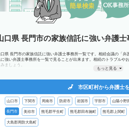
山口県 長門市の家族信託に強い弁護士
山口県 長門市の家族信託に強い弁護士事務所一覧です。相続会議の「弁
託に強い弁護士事務所を一覧で見ることが出来ます。相続のトラブルや
てみましょう。
もっと見る
市区町村から
弁護士
山口市
下関市
周南市
防府市
岩国市
宇部市
山陽小野
長門市
美祢市
熊毛郡平生町
熊毛郡田布施町
熊毛郡上関町
大島郡周防大島町