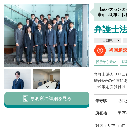
【萩バスセンタ
寧かつ明確にお
弁護士法
山口県
初回相
役所から近い
駐
弁護士法人サリュ
徒歩5分の位置に
ご相談を受け付けて
事務所の詳細を見る
最寄駅
防長
所在地
〒75
対応エリア
山口