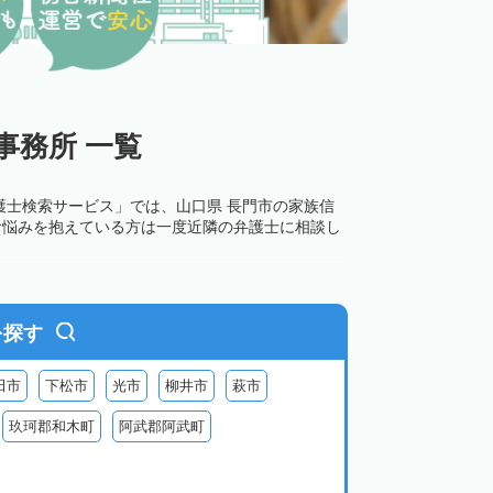
事務所 一覧
護士検索サービス」では、山口県 長門市の家族信
お悩みを抱えている方は一度近隣の弁護士に相談し
を探す
田市
下松市
光市
柳井市
萩市
玖珂郡和木町
阿武郡阿武町