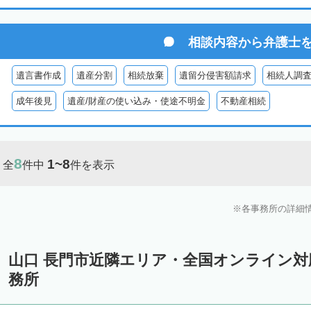
相談内容から
弁護士
遺言書作成
遺産分割
相続放棄
遺留分侵害額請求
相続人調
成年後見
遺産/財産の使い込み・使途不明金
不動産相続
8
1~8
全
件中
件を表示
各事務所の詳細
山口 長門市近隣エリア・全国オンライン
務所