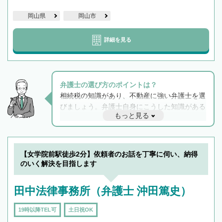
岡山県
岡山市
詳細を見る
弁護士の選び方のポイントは？
相続税の知識があり、不動産に強い弁護士を選
びましょう。弁護士自身にこうした知識がある
もっと見る
と他士業との連携もスムーズに進み、トラブル
解決のみならず相続をトータルで任せることが
できます。また、相続は感情がからむ分野なの
でフィーリングも重要です。実際に電話や面談
【女学院前駅徒歩2分】依頼者のお話を丁寧に伺い、納得
で複数の弁護士と会話をしてウマが合う方に依
のいく解決を目指します
頼をするのがおすすめです。
田中法律事務所（弁護士 沖田篤史）
19時以降TEL可
土日祝OK