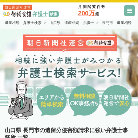
月間閲覧件数
朝日新聞社運営
200万
超
遺産相続 弁護士検索
山口県 遺産相続 弁護士
長門市 遺産相続 
山口県 長門市の遺留分侵害額請求に強い弁護士事
務所 一覧