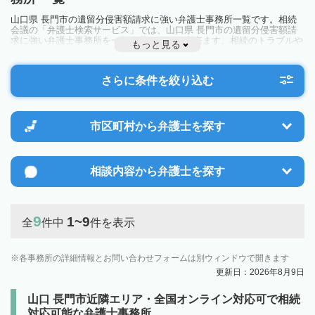
山口県 長門市の遺留分侵害額請求に強い弁護士事務所一覧です。相続
会議の「弁護士検索サービス」では、山口県 長門市の遺留分侵害額請
求に強い弁護士事務所を一覧で見ることが出来ます。相続のトラブルや
もっと見る
お悩みを抱えている方は一度近隣の弁護士に相談してみましょう。
さらに条件を絞り込む
市区町村から
弁護士を探す
相談内容から
弁護士を探す
9
1~9
全
件中
件を表示
各事務所の詳細情報とお問い合わせフォームは別ウィンドウで開きます
更新日：2026年8月9日
山口 長門市近隣エリア・全国オンライン対応可で相続
対応可能な弁護士事務所