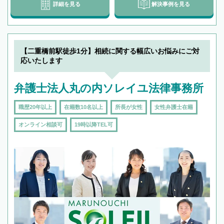
詳細を見る
解決事例を見る
【二重橋前駅徒歩1分】相続に関する幅広いお悩みにご対
応いたします
弁護士法人丸の内ソレイユ法律事務所
職歴20年以上
在籍数10名以上
所長が女性
女性弁護士在籍
オンライン相談可
19時以降TEL可