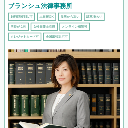
ブランシュ法律事務所
19時以降TEL可
土日祝OK
役所から近い
駐車場あり
所長が女性
女性弁護士在籍
オンライン相談可
クレジットカード可
全国出張対応可