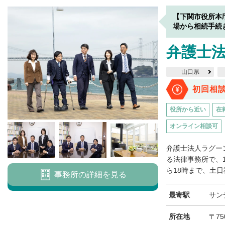
【下関市役所本
場から相続手続
弁護士
山口県
初回相
役所から近い
在
オンライン相談可
弁護士法人ラグー
る法律事務所で、
ら18時まで、土日祝
事務所の詳細を見る
最寄駅
サン
所在地
〒75