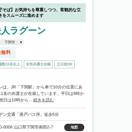
庁そば】お気持ちを尊重しつつ、客観的な立
きをスムーズに進めます
法人ラグーン
下関市
談無料
籍数10名以上
女性弁護士在籍
土日祝OK
ンは、JR「下関駅」から車で10分の位置にあ
11名の弁護士が在籍しています。平日は9時か
日は10時から...
続きを読む
デン交通「唐戸バス停」徒歩5分
0-0006 山口県下関市南部2-7
地図