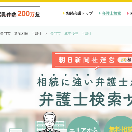
200
相続会議トップ
弁護士検索
閲覧件数
万
超
長門市 遺産相続 弁護士
長門市 成年後見 弁護士