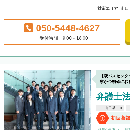
対応エリア
山口
050-5448-4627
受付時間 9:00～18:00
【萩バスセンタ
寧かつ明確にお
弁護士法
山口県
初回相
役所から近い
駐