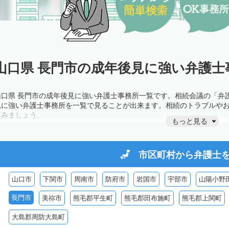
山口県 長門市の成年後見に強い弁護士
山口県 長門市の成年後見に強い弁護士事務所一覧です。相続会議の「弁
見に強い弁護士事務所を一覧で見ることが出来ます。相続のトラブルや
てみましょう。
もっと見る
市区町村から
弁護士
山口市
下関市
周南市
防府市
岩国市
宇部市
山陽小野
長門市
美祢市
熊毛郡平生町
熊毛郡田布施町
熊毛郡上関町
大島郡周防大島町