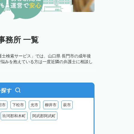
事務所 一覧
護士検索サービス」では、山口県 長門市の成年後
お悩みを抱えている方は一度近隣の弁護士に相談し
を探す
田市
下松市
光市
柳井市
萩市
玖珂郡和木町
阿武郡阿武町