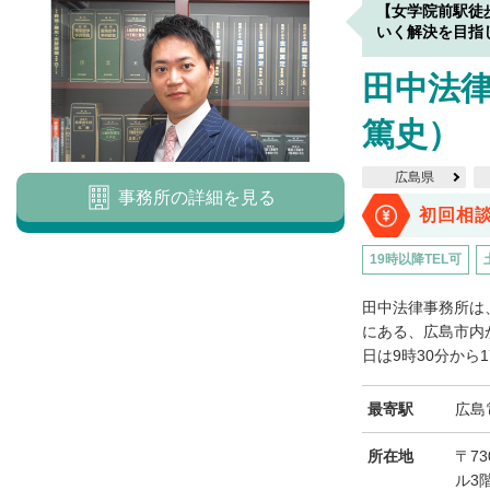
【女学院前駅徒
いく解決を目指
田中法律
篤史）
広島県
事務所の詳細を見る
初回相
19時以降TEL可
田中法律事務所は
にある、広島市内
日は9時30分から1
最寄駅
広島
所在地
〒73
ル3