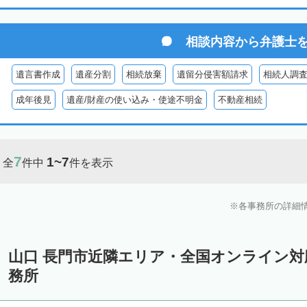
相談内容から
弁護士
遺言書作成
遺産分割
相続放棄
遺留分侵害額請求
相続人調
成年後見
遺産/財産の使い込み・使途不明金
不動産相続
7
1~7
全
件中
件を表示
各事務所の詳細
山口 長門市近隣エリア・全国オンライン
務所