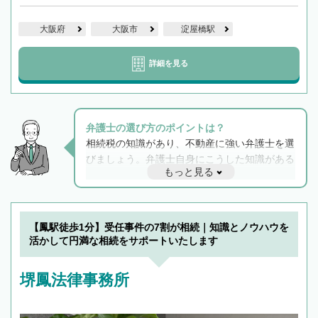
大阪府
大阪市
淀屋橋駅
詳細を見る
弁護士の選び方のポイントは？
相続税の知識があり、不動産に強い弁護士を選
びましょう。弁護士自身にこうした知識がある
もっと見る
と他士業との連携もスムーズに進み、トラブル
解決のみならず相続をトータルで任せることが
できます。また、相続は感情がからむ分野なの
でフィーリングも重要です。実際に電話や面談
【鳳駅徒歩1分】受任事件の7割が相続｜知識とノウハウを
で複数の弁護士と会話をしてウマが合う方に依
活かして円満な相続をサポートいたします
頼をするのがおすすめです。
堺鳳法律事務所