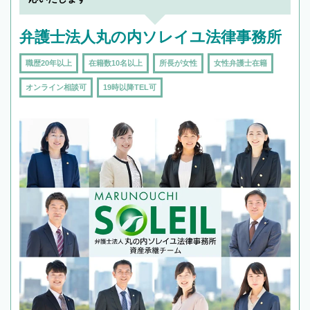
弁護士法人丸の内ソレイユ法律事務所
職歴20年以上
在籍数10名以上
所長が女性
女性弁護士在籍
オンライン相談可
19時以降TEL可