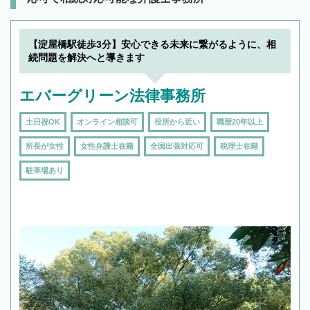
【淀屋橋駅徒歩3分】安心できる未来に繋がるように、相
続問題を解決へと導きます
エバーグリーン法律事務所
土日祝OK
オンライン相談可
役所から近い
職歴20年以上
所長が女性
女性弁護士在籍
全国出張対応可
税理士在籍
駐車場あり