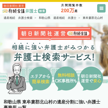
月間閲覧件数
朝日新聞社運営
200万
超
遺産相続 弁護士検索
和歌山県 遺産相続 弁護士
東牟婁郡北山村 
和歌山県 東牟婁郡北山村の遺産分割に強い弁護士
事務所 一覧