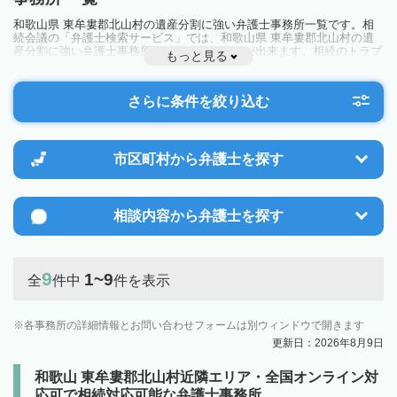
和歌山県 東牟婁郡北山村の遺産分割に強い弁護士事務所一覧です。相
続会議の「弁護士検索サービス」では、和歌山県 東牟婁郡北山村の遺
産分割に強い弁護士事務所を一覧で見ることが出来ます。相続のトラブ
もっと見る
ルやお悩みを抱えている方は一度近隣の弁護士に相談してみましょう。
さらに条件を絞り込む
市区町村から
弁護士を探す
相談内容から
弁護士を探す
9
1~9
全
件中
件を表示
各事務所の詳細情報とお問い合わせフォームは別ウィンドウで開きます
更新日：2026年8月9日
和歌山 東牟婁郡北山村近隣エリア・全国オンライン対
応可で相続対応可能な弁護士事務所