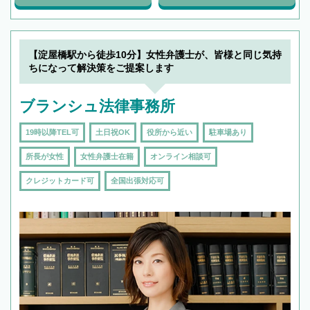
【淀屋橋駅から徒歩10分】女性弁護士が、皆様と同じ気持
ちになって解決策をご提案します
ブランシュ法律事務所
19時以降TEL可
土日祝OK
役所から近い
駐車場あり
所長が女性
女性弁護士在籍
オンライン相談可
クレジットカード可
全国出張対応可