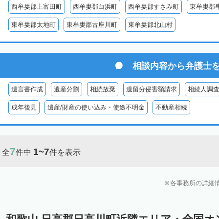
西牟婁郡上富田町
西牟婁郡白浜町
西牟婁郡すさみ町
東牟婁郡
東牟婁郡太地町
東牟婁郡古座川町
東牟婁郡北山村
相談内容から
弁護士
遺言書作成
遺産分割
相続放棄
遺留分侵害額請求
相続人調
成年後見
遺産/財産の使い込み・使途不明金
不動産相続
7
1~7
全
件中
件を表示
各事務所の詳細