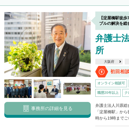
【淀屋橋駅徒歩
ブルの解決を総
弁護士法
所
大阪府
初回相
オンライン相談可
職歴20年以上
ク
弁護士法人川原総
事務所の詳細を見る
「淀屋橋駅」から
時から19時までご