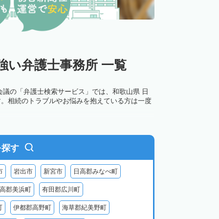
強い弁護士事務所 一覧
会議の「弁護士検索サービス」では、和歌山県 日
す。相続のトラブルやお悩みを抱えている方は一度
を探す
市
岩出市
新宮市
日高郡みなべ町
高郡美浜町
有田郡広川町
町
伊都郡高野町
海草郡紀美野町