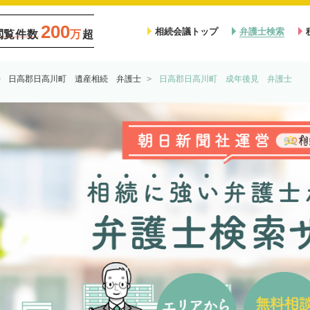
200
相続会議トップ
弁護士検索
閲覧件数
万
超
日高郡日高川町 遺産相続 弁護士
日高郡日高川町 成年後見 弁護士