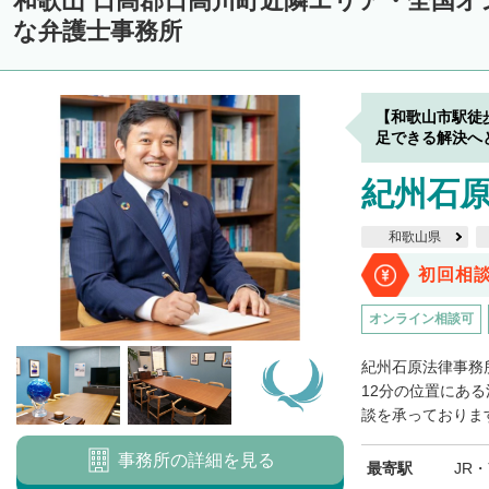
和歌山 日高郡日高川町近隣エリア・全国オ
な弁護士事務所
【和歌山市駅徒
足できる解決へ
紀州石
和歌山県
初回相
オンライン相談可
紀州石原法律事務
12分の位置にあ
談を承っております
事務所の詳細を見る
最寄駅
JR