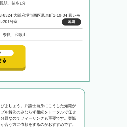
「鳳駅」徒歩1分
3-8324 大阪府堺市西区鳳東町1-19-34 鳳レモ
ル201号室
地図
、奈良、和歌山
中
せる
選びましょう。弁護士自身にこうした知識が
ラブル解決のみならず相続をトータルで任せ
む分野なのでフィーリングも重要です。実際
マが合う方に依頼をするのがおすすめです。