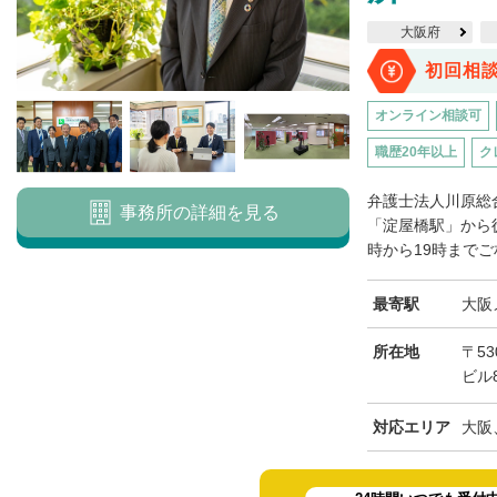
大阪府
初回相
オンライン相談可
職歴20年以上
ク
弁護士法人川原総
事務所の詳細を見る
「淀屋橋駅」から
時から19時までご
最寄駅
大阪
所在地
〒53
ビル
対応エリア
大阪