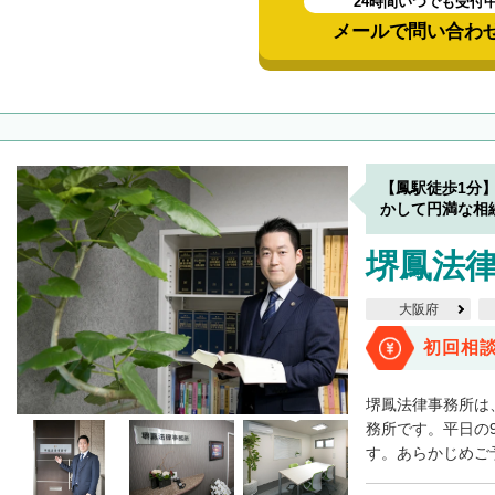
24時間いつでも受付
メールで問い合わ
【鳳駅徒歩1分
かして円満な相
堺鳳法
大阪府
初回相
堺鳳法律事務所は
務所です。平日の
す。あらかじめご予