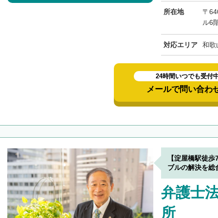
所在地
〒6
ル6
対応エリア
和歌
24時間いつでも受付
メールで問い合わ
【淀屋橋駅徒歩
ブルの解決を総
弁護士法
所