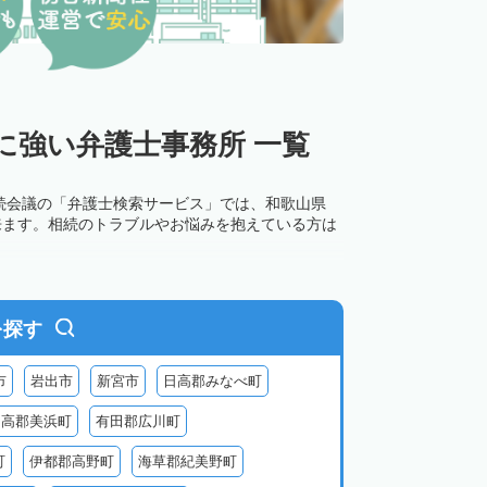
に強い弁護士事務所 一覧
続会議の「弁護士検索サービス」では、和歌山県
来ます。相続のトラブルやお悩みを抱えている方は
を探す
市
岩出市
新宮市
日高郡みなべ町
日高郡美浜町
有田郡広川町
町
伊都郡高野町
海草郡紀美野町