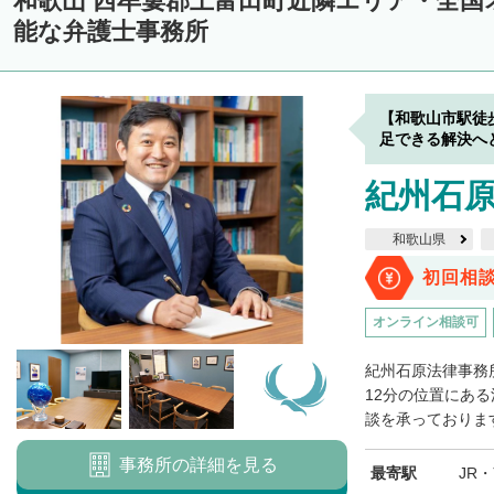
和歌山 西牟婁郡上富田町近隣エリア・全国
能な弁護士事務所
【和歌山市駅徒
足できる解決へ
紀州石
和歌山県
初回相
オンライン相談可
紀州石原法律事務
12分の位置にあ
談を承っております
事務所の詳細を見る
最寄駅
JR