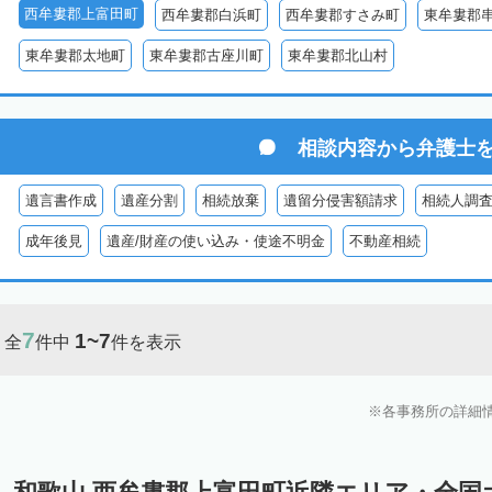
西牟婁郡上富田町
西牟婁郡白浜町
西牟婁郡すさみ町
東牟婁郡
東牟婁郡太地町
東牟婁郡古座川町
東牟婁郡北山村
相談内容から
弁護士
遺言書作成
遺産分割
相続放棄
遺留分侵害額請求
相続人調
成年後見
遺産/財産の使い込み・使途不明金
不動産相続
7
1~7
全
件中
件を表示
各事務所の詳細