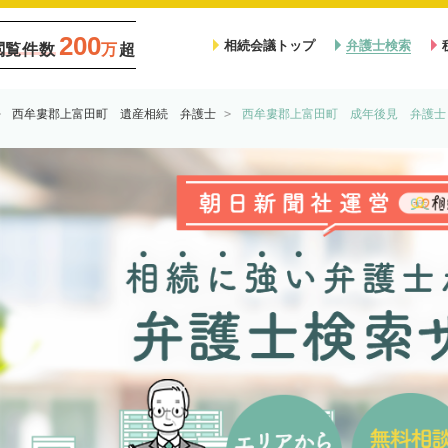
200
相続会議トップ
弁護士検索
閲覧件数
万
超
西牟婁郡上富田町 遺産相続 弁護士
西牟婁郡上富田町 成年後見 弁護士