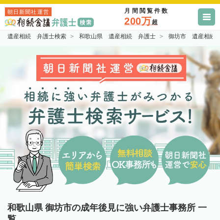
月間閲覧件数
朝日新聞社運営
200万
超
遺産相続 弁護士検索
和歌山県 遺産相続 弁護士
御坊市 遺産相続
和歌山県 御坊市の成年後見に強い弁護士事務所 一
覧