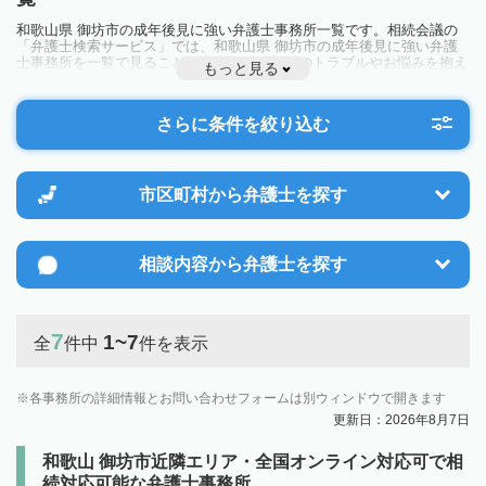
和歌山県 御坊市の成年後見に強い弁護士事務所一覧です。相続会議の
「弁護士検索サービス」では、和歌山県 御坊市の成年後見に強い弁護
士事務所を一覧で見ることが出来ます。相続のトラブルやお悩みを抱え
もっと見る
ている方は一度近隣の弁護士に相談してみましょう。
さらに条件を絞り込む
市区町村から
弁護士を探す
相談内容から
弁護士を探す
7
1~7
全
件中
件を表示
各事務所の詳細情報とお問い合わせフォームは別ウィンドウで開きます
更新日：2026年8月7日
和歌山 御坊市近隣エリア・全国オンライン対応可で相
続対応可能な弁護士事務所