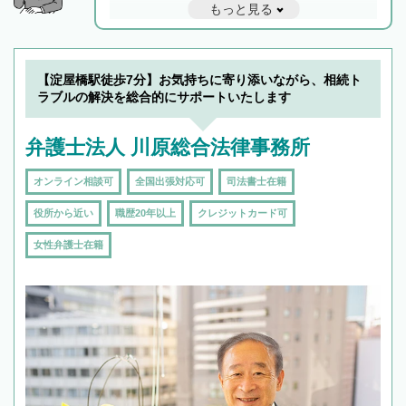
もっと見る
と他士業との連携もスムーズに進み、トラブル
解決のみならず相続をトータルで任せることが
できます。また、相続は感情がからむ分野なの
でフィーリングも重要です。実際に電話や面談
【淀屋橋駅徒歩7分】お気持ちに寄り添いながら、相続ト
で複数の弁護士と会話をしてウマが合う方に依
ラブルの解決を総合的にサポートいたします
頼をするのがおすすめです。
弁護士法人 川原総合法律事務所
オンライン相談可
全国出張対応可
司法書士在籍
役所から近い
職歴20年以上
クレジットカード可
女性弁護士在籍