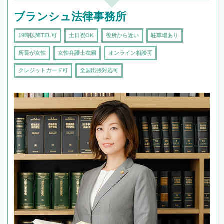
ブランシュ法律事務所
19時以降TEL可
土日祝OK
役所から近い
駐車場あり
所長が女性
女性弁護士在籍
オンライン相談可
クレジットカード可
全国出張対応可