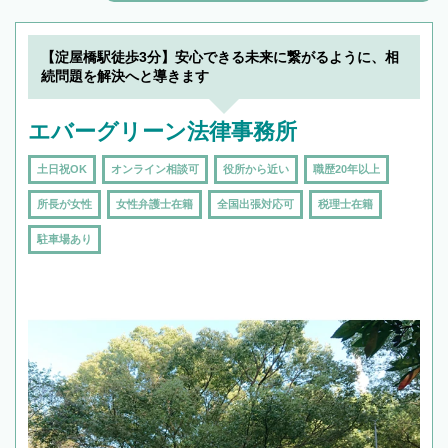
解決のみならず相続をトータルで任せることが
できます。また、相続は感情がからむ分野なの
でフィーリングも重要です。実際に電話や面談
【淀屋橋駅徒歩3分】安心できる未来に繋がるように、相
で複数の弁護士と会話をしてウマが合う方に依
続問題を解決へと導きます
頼をするのがおすすめです。
エバーグリーン法律事務所
土日祝OK
オンライン相談可
役所から近い
職歴20年以上
所長が女性
女性弁護士在籍
全国出張対応可
税理士在籍
駐車場あり