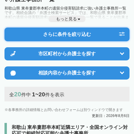
和歌山県 東牟婁郡串本町の遺留分侵害額請求に強い弁護士事務所一覧
です。相続会議の「弁護士検索サービス」では、和歌山県 東牟婁郡串
本町の遺留分侵害額請求に強い弁護士事務所を一覧で見ることが出来ま
もっと見る
す。相続のトラブルやお悩みを抱えている方は一度近隣の弁護士に相談
してみましょう。
さらに条件を絞り込む
市区町村から
弁護士を探す
相談内容から
弁護士を探す
20
1~20
全
件中
件を表示
各事務所の詳細情報とお問い合わせフォームは別ウィンドウで開きます
更新日：2026年8月6日
和歌山 東牟婁郡串本町近隣エリア・全国オンライン対
応可で相続対応可能な弁護士事務所