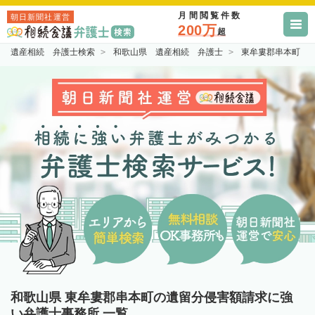
月間閲覧件数
朝日新聞社運営
200万
超
遺産相続 弁護士検索
和歌山県 遺産相続 弁護士
東牟婁郡串本町 
和歌山県 東牟婁郡串本町の遺留分侵害額請求に強
い弁護士事務所 一覧