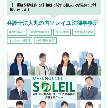
19時以降TEL可の条件
を加えて再検索
【二重橋前駅徒歩1分】相続に関する幅広いお悩みにご対
応いたします
弁護士法人丸の内ソレイユ法律事務所
職歴20年以上
在籍数10名以上
所長が女性
女性弁護士在籍
オンライン相談可
19時以降TEL可