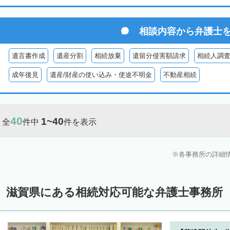
相談内容から
弁護士
遺言書作成
遺産分割
相続放棄
遺留分侵害額請求
相続人調
成年後見
遺産/財産の使い込み・使途不明金
不動産相続
40
1~40
全
件中
件を表示
各事務所の詳細
滋賀県にある相続対応可能な弁護士事務所