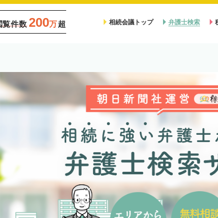
200
相続会議トップ
弁護士検索
閲覧件数
万
超