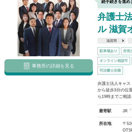
続手続きを進め
弁護士法
ル 滋賀
滋賀県
駐車場あり
所長
オンライン相談可
事務所の詳細を見る
司法書士在籍
弁護士法人キャス
から徒歩3分の位
ら19時までご相談
最寄駅
JR
所在地
〒52
OT