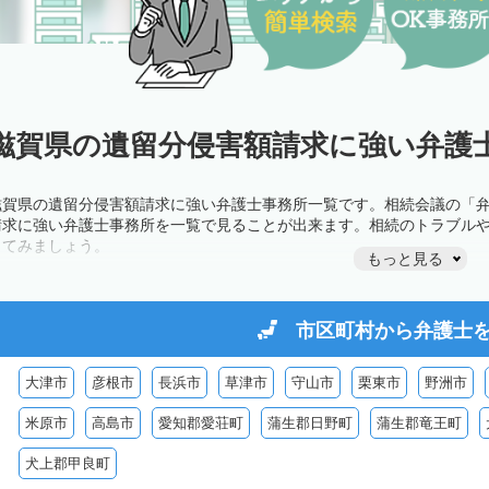
滋賀県の遺留分侵害額請求に強い弁護士
滋賀県の遺留分侵害額請求に強い弁護士事務所一覧です。相続会議の「
請求に強い弁護士事務所を一覧で見ることが出来ます。相続のトラブル
してみましょう。
もっと見る
市区町村から
弁護士
大津市
彦根市
長浜市
草津市
守山市
栗東市
野洲市
米原市
高島市
愛知郡愛荘町
蒲生郡日野町
蒲生郡竜王町
犬上郡甲良町