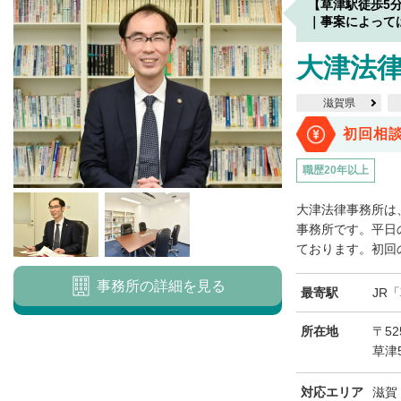
【草津駅徒歩5
｜事案によって
大津法
滋賀県
初回相
職歴20年以上
大津法律事務所は
事務所です。平日の
ております。初回の
事務所の詳細を見る
最寄駅
JR
所在地
〒52
草津
対応エリア
滋賀