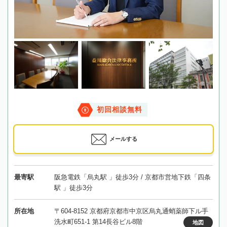
初回相談無料
メールする
最寄駅
阪急電鉄「烏丸駅 」徒歩3分 / 京都市営地下鉄「四条
駅 」徒歩3分
所在地
〒604-8152 京都府京都市中京区烏丸通蛸薬師下ル手
洗水町651-1 第14長谷ビル8階
地図