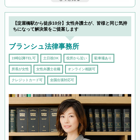
んで検索してみましょう。
19時以降TEL可の条件
を加えて再検索
【淀屋橋駅から徒歩10分】女性弁護士が、皆様と同じ気持
ちになって解決策をご提案します
ブランシュ法律事務所
19時以降TEL可
土日祝OK
役所から近い
駐車場あり
所長が女性
女性弁護士在籍
オンライン相談可
クレジットカード可
全国出張対応可