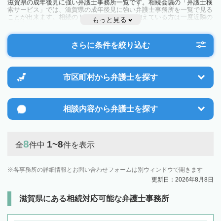
滋賀県の成年後見に強い弁護士事務所一覧です。相続会議の「弁護士検
索サービス」では、滋賀県の成年後見に強い弁護士事務所を一覧で見る
ことが出来ます。相続のトラブルやお悩みを抱えている方は一度近隣の
もっと見る
弁護士に相談してみましょう。
さらに条件を絞り込む
市区町村から
弁護士を探す
相談内容から
弁護士を探す
8
1~8
全
件中
件を表示
各事務所の詳細情報とお問い合わせフォームは別ウィンドウで開きます
更新日：2026年8月8日
滋賀県にある相続対応可能な弁護士事務所