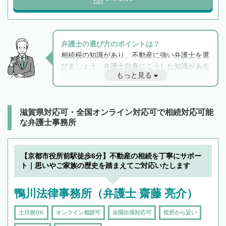
弁護士の選び方のポイントは？
相続税の知識があり、不動産に強い弁護士を選
びましょう。弁護士自身にこうした知識がある
もっと見る
と他士業との連携もスムーズに進み、トラブル
解決のみならず相続をトータルで任せることが
できます。また、相続は感情がからむ分野なの
でフィーリングも重要です。実際に電話や面談
滋賀県対応可・全国オンライン対応可で相続対応可能
で複数の弁護士と会話をしてウマが合う方に依
な弁護士事務所
頼をするのがおすすめです。
【京都市役所前駅徒歩6分】不動産の相続を丁寧にサポー
ト｜思いやご家族の歴史を踏まえてご対応いたします
鴨川法律事務所（弁護士 齋藤 亮介）
土日祝OK
オンライン相談可
全国出張対応可
役所から近い