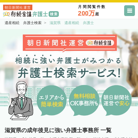
月間閲覧件数
朝日新聞社運営
200万
超
遺産相続 弁護士検索
滋賀県 遺産相続 弁護士
滋賀県の成年後見に強い弁護士事務所 一覧