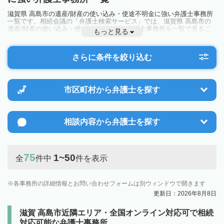
滋賀県 高島市の遺産/財産の使い込み・使途不明金に強い弁護士事務所
一覧です。相続会議の「弁護士検索サービス」では、滋賀県 高島市の
遺産/財産の使い込み・使途不明金に強い弁護士事務所を一覧で見るこ
もっと見る
とが出来ます。相続のトラブルやお悩みを抱えている方は一度近隣の弁
護士に相談してみましょう。
さらに条件を絞り込む
市区町村から
弁護士を探す
相談内容から
弁護士を探す
75
1~50
全
件中
件を表示
各事務所の詳細情報とお問い合わせフォームは別ウィンドウで開きます
更新日：2026年8月8日
滋賀 高島市近隣エリア・全国オンライン対応可で相続
対応可能な弁護士事務所