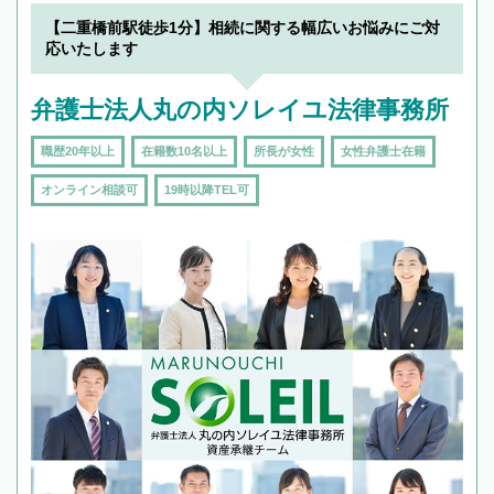
【二重橋前駅徒歩1分】相続に関する幅広いお悩みにご対
応いたします
弁護士法人丸の内ソレイユ法律事務所
職歴20年以上
在籍数10名以上
所長が女性
女性弁護士在籍
オンライン相談可
19時以降TEL可