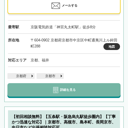
メールする
最寄駅
京阪電気鉄道「神宮丸太町駅」徒歩8分
所在地
〒604-0902 京都府京都市中京区中町通夷川上ル鉾田
町288
地図
対応エリア
京都、福井
京都府
京都市
詳細を見る
【初回相談無料】【五条駅・阪急烏丸駅徒歩圏内】【丁寧
かつ迅速な対応】｜京都市、高槻市、島本町、長岡京市、
向日市など出張相談対応可