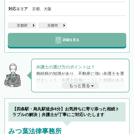
対応エリア
京都、大阪
京都府
京都市
詳細を見る
弁護士の選び方のポイントは？
相続税の知識があり、不動産に強い弁護士を選
びましょう。弁護士自身にこうした知識がある
もっと見る
と他士業との連携もスムーズに進み、トラブル
解決のみならず相続をトータルで任せることが
できます。また、相続は感情がからむ分野なの
でフィーリングも重要です。実際に電話や面談
【四条駅・烏丸駅徒歩4分】お気持ちに寄り添った相続ト
で複数の弁護士と会話をしてウマが合う方に依
ラブルの解決｜弁護士が丁寧にご対応いたします
頼をするのがおすすめです。
みつ葉法律事務所