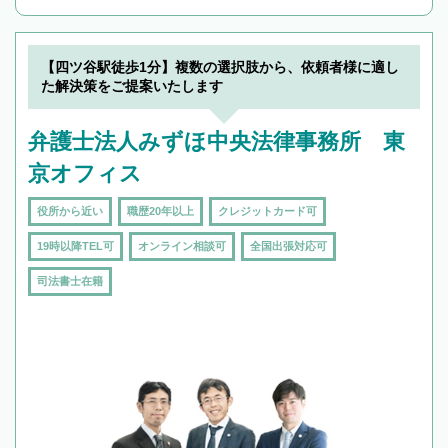
んで検索してみましょう。
19時以降TEL可の条件
を加えて再検索
【四ツ谷駅徒歩1分】複数の選択肢から、依頼者様に適し
た解決策をご提案いたします
弁護士法人みずほ中央法律事務所 東
京オフィス
役所から近い
職歴20年以上
クレジットカード可
19時以降TEL可
オンライン相談可
全国出張対応可
司法書士在籍