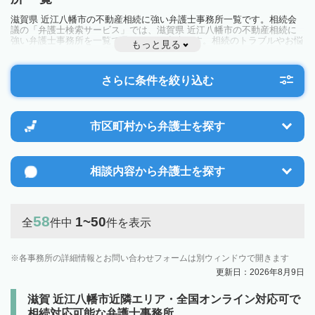
滋賀県 近江八幡市の不動産相続に強い弁護士事務所一覧です。相続会
議の「弁護士検索サービス」では、滋賀県 近江八幡市の不動産相続に
強い弁護士事務所を一覧で見ることが出来ます。相続のトラブルやお悩
もっと見る
みを抱えている方は一度近隣の弁護士に相談してみましょう。
さらに条件を絞り込む
市区町村から
弁護士を探す
相談内容から
弁護士を探す
58
1~50
全
件中
件を表示
各事務所の詳細情報とお問い合わせフォームは別ウィンドウで開きます
更新日：2026年8月9日
滋賀 近江八幡市近隣エリア・全国オンライン対応可で
相続対応可能な弁護士事務所