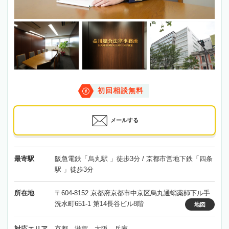
初回相談無料
メールする
最寄駅
阪急電鉄「烏丸駅 」徒歩3分 / 京都市営地下鉄「四条
駅 」徒歩3分
所在地
〒604-8152 京都府京都市中京区烏丸通蛸薬師下ル手
洗水町651-1 第14長谷ビル8階
地図
対応エリア
京都、滋賀、大阪、兵庫