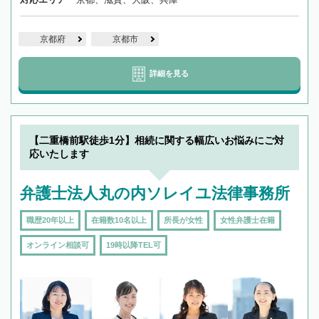
京都府
京都市
詳細を見る
【二重橋前駅徒歩1分】相続に関する幅広いお悩みにご対
応いたします
弁護士法人丸の内ソレイユ法律事務所
職歴20年以上
在籍数10名以上
所長が女性
女性弁護士在籍
オンライン相談可
19時以降TEL可