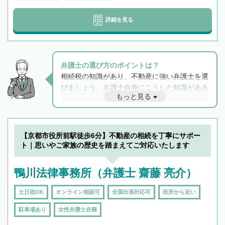
詳細を見る
弁護士の選び方のポイントは？
相続税の知識があり、不動産に強い弁護士を選
びましょう。弁護士自身にこうした知識がある
もっと見る
と他士業との連携もスムーズに進み、トラブル
解決のみならず相続をトータルで任せることが
できます。また、相続は感情がからむ分野なの
でフィーリングも重要です。実際に電話や面談
【京都市役所前駅徒歩6分】不動産の相続を丁寧にサポー
で複数の弁護士と会話をしてウマが合う方に依
ト｜思いやご家族の歴史を踏まえてご対応いたします
頼をするのがおすすめです。
鴨川法律事務所（弁護士 齋藤 亮介）
土日祝OK
オンライン相談可
全国出張対応可
役所から近い
駐車場あり
女性弁護士在籍