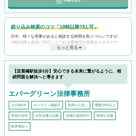
絞り込み検索のコツ「19時以降TEL可」
日中、様々な用事があると相談する時間を取りづらいですが、
19時以降も相談に対応してくれる事務所が多数ありますので、
もっと見る
遅い時間の相談が増えそうな場合はそのような事務所に絞り込
んで検索してみましょう。
19時以降TEL可の条件
を加えて再検索
【淀屋橋駅徒歩3分】安心できる未来に繋がるように、相
続問題を解決へと導きます
エバーグリーン法律事務所
土日祝OK
オンライン相談可
役所から近い
職歴20年以上
所長が女性
女性弁護士在籍
全国出張対応可
税理士在籍
駐車場あり