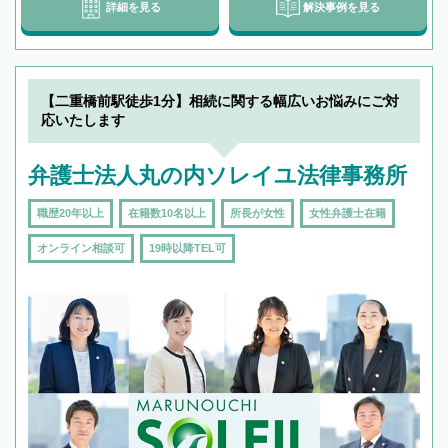
詳細を見る
解決事例を見る
【二重橋前駅徒歩1分】相続に関する幅広いお悩みにご対
応いたします
弁護士法人丸の内ソレイユ法律事務所
職歴20年以上
在籍数10名以上
所長が女性
女性弁護士在籍
オンライン相談可
19時以降TEL可