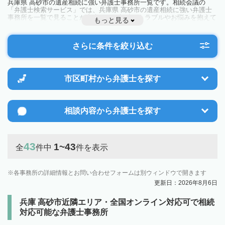
兵庫県 高砂市の遺産相続に強い弁護士事務所一覧です。相続会議の
「弁護士検索サービス」では、兵庫県 高砂市の遺産相続に強い弁護士
事務所を一覧で見ることが出来ます。相続のトラブルやお悩みを抱えて
もっと見る
いる方は一度近隣の弁護士に相談してみましょう。
さらに条件を絞り込む
市区町村から
弁護士を探す
相談内容から
弁護士を探す
43
1~43
全
件中
件を表示
各事務所の詳細情報とお問い合わせフォームは別ウィンドウで開きます
更新日：2026年8月6日
兵庫 高砂市近隣エリア・全国オンライン対応可で相続
対応可能な弁護士事務所