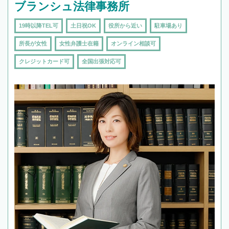
ブランシュ法律事務所
19時以降TEL可
土日祝OK
役所から近い
駐車場あり
所長が女性
女性弁護士在籍
オンライン相談可
クレジットカード可
全国出張対応可