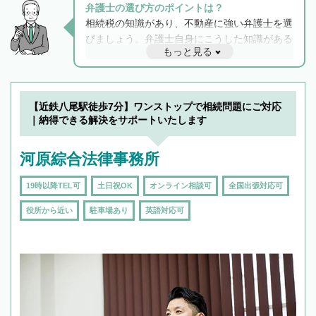
弁護士の選び方のポイントは？
相続税の知識があり、不動産に強い弁護士を選
びましょう。弁護士自身にこうした知識がある
もっと見る
と他士業との連携もスムーズに進み、トラブル
解決のみならず相続をトータルで任せることが
できます。また、相続は感情がからむ分野なの
でフィーリングも重要です。実際に電話や面談
【近鉄八尾駅徒歩7分】ワンストップで相続問題にご対応
で複数の弁護士と会話をしてウマが合う方に依
｜納得できる解決をサポートいたします
頼をするのがおすすめです。
河原綜合法律事務所
19時以降TEL可
土日祝OK
オンライン相談可
全国出張対応可
役所から近い
駐車場あり
英語対応可