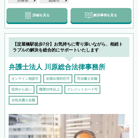
兵庫県
姫路市
詳細を見る
解決事例を見る
【淀屋橋駅徒歩7分】お気持ちに寄り添いながら、相続ト
ラブルの解決を総合的にサポートいたします
弁護士法人 川原総合法律事務所
オンライン相談可
全国出張対応可
司法書士在籍
役所から近い
職歴20年以上
クレジットカード可
女性弁護士在籍