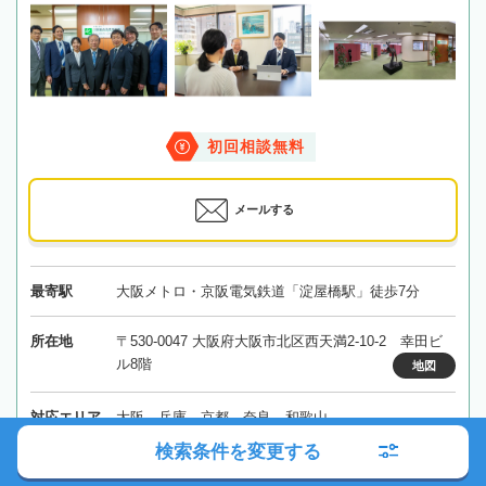
初回相談無料
メールする
最寄駅
大阪メトロ・京阪電気鉄道「淀屋橋駅」徒歩7分
所在地
〒530-0047 大阪府大阪市北区西天満2-10-2 幸田ビ
ル8階
地図
対応エリア
大阪、兵庫、京都、奈良、和歌山
検索条件を変更する
大阪府
大阪市
淀屋橋駅