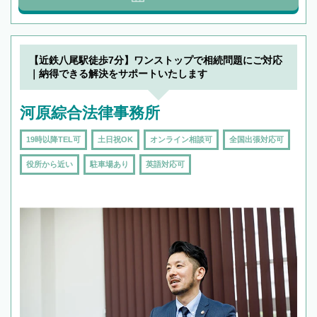
【近鉄八尾駅徒歩7分】ワンストップで相続問題にご対応
｜納得できる解決をサポートいたします
河原綜合法律事務所
19時以降TEL可
土日祝OK
オンライン相談可
全国出張対応可
役所から近い
駐車場あり
英語対応可