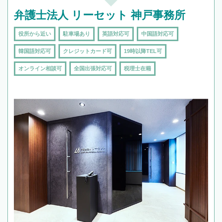
弁護士法人 リーセット 神戸事務所
役所から近い
駐車場あり
英語対応可
中国語対応可
韓国語対応可
クレジットカード可
19時以降TEL可
オンライン相談可
全国出張対応可
税理士在籍