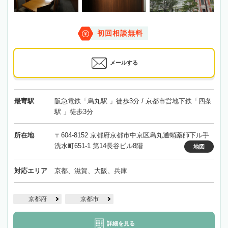
初回相談無料
メールする
最寄駅
阪急電鉄「烏丸駅 」徒歩3分 / 京都市営地下鉄「四条
駅 」徒歩3分
所在地
〒604-8152 京都府京都市中京区烏丸通蛸薬師下ル手
洗水町651-1 第14長谷ビル8階
地図
対応エリア
京都、滋賀、大阪、兵庫
京都府
京都市
詳細を見る