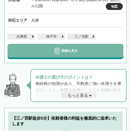
ル11階
地図
対応エリア
兵庫
兵庫県
神戸市
三ノ宮駅
詳細を見る
弁護士の選び方のポイントは？
相続税の知識があり、不動産に強い弁護士を選
びましょう。弁護士自身にこうした知識がある
もっと見る
と他士業との連携もスムーズに進み、トラブル
解決のみならず相続をトータルで任せることが
できます。また、相続は感情がからむ分野なの
でフィーリングも重要です。実際に電話や面談
【三ノ宮駅徒歩5分】依頼者様の利益を徹底的に追求いた
で複数の弁護士と会話をしてウマが合う方に依
します
頼をするのがおすすめです。