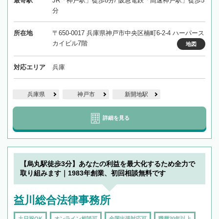
最寄駅
JR「神戸駅」徒歩8分/ 阪急電鉄「高速神戸駅」徒歩5
分
所在地
〒650-0017 兵庫県神戸市中央区楠町6-2-4 ハーパース
カイビル7階
地図
対応エリア
兵庫
兵庫県
神戸市
新開地駅
詳細を見る
【烏丸駅徒歩3分】あなたの利益を最大化するため全力で
取り組みます｜1983年創業、初回相談無料です
益川総合法律事務所
土日祝OK
オンライン相談可
全国出張対応可
職歴20年以上