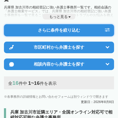
兵庫県 加古川市の相続登記に強い弁護士事務所一覧です。相続会議の
「弁護士検索サービス」では、兵庫県 加古川市の相続登記に強い弁護
士事務所を一覧で見ることが出来ます。相続のトラブルやお悩みを抱え
もっと見る
ている方は一度近隣の弁護士に相談してみましょう。
さらに条件を絞り込む
市区町村から
弁護士を探す
相談内容から
弁護士を探す
16
1~16
全
件中
件を表示
各事務所の詳細情報とお問い合わせフォームは別ウィンドウで開きます
更新日：2026年8月8日
兵庫 加古川市近隣エリア・全国オンライン対応可で相
続対応可能な弁護士事務所