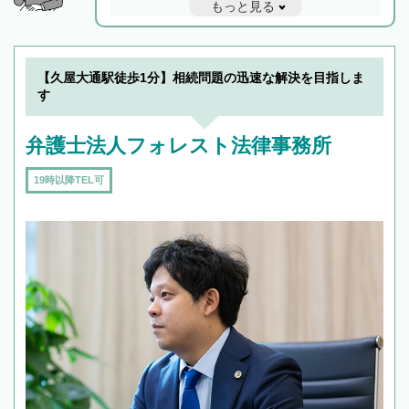
もっと見る
と他士業との連携もスムーズに進み、トラブル
解決のみならず相続をトータルで任せることが
できます。また、相続は感情がからむ分野なの
でフィーリングも重要です。実際に電話や面談
【久屋大通駅徒歩1分】相続問題の迅速な解決を目指しま
で複数の弁護士と会話をしてウマが合う方に依
す
頼をするのがおすすめです。
弁護士法人フォレスト法律事務所
19時以降TEL可