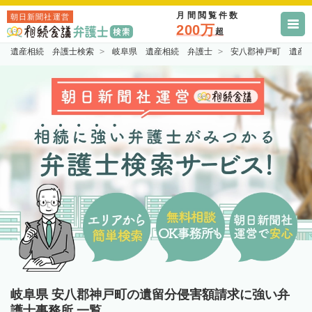
月間閲覧件数
朝日新聞社運営
200万
超
遺産相続 弁護士検索
岐阜県 遺産相続 弁護士
安八郡神戸町 遺産
岐阜県 安八郡神戸町の遺留分侵害額請求に強い弁
護士事務所 一覧