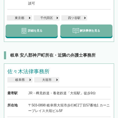
談可
東京都
千代田区
四ツ谷駅
詳細を見る
解決事例を見る
岐阜 安八郡神戸町所在・近隣の弁護士事務所
佐々木法律事務所
岐阜県
大垣市
最寄駅
JR・樽見鉄道・養老鉄道「大垣駅」徒歩9分
所在地
〒503-0898 岐阜県大垣市歩行町2丁目57番地1 カーニ
ープレイス大垣ビル5F