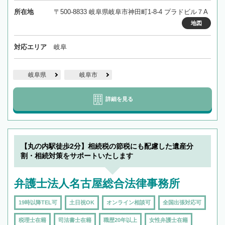
所在地
〒500-8833 岐阜県岐阜市神田町1-8-4 プラドビル７A
地図
対応エリア
岐阜
岐阜県
岐阜市
詳細を見る
【丸の内駅徒歩2分】相続税の節税にも配慮した遺産分
割・相続対策をサポートいたします
弁護士法人名古屋総合法律事務所
19時以降TEL可
土日祝OK
オンライン相談可
全国出張対応可
税理士在籍
司法書士在籍
職歴20年以上
女性弁護士在籍