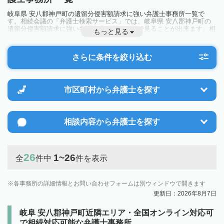
岐阜県 安八郡神戸町の遺留分侵害額請求に強い弁護士事務所一覧で
す。相続会議の「弁護士検索サービス」では、岐阜県 安八郡神戸町の
遺留分侵害額請求に強い弁護士事務所を一覧で見ることが出来ます。相
もっと見る
続のトラブルやお悩みを抱えている方は一度近隣の弁護士に相談してみ
ましょう。
さらに条件を絞り込む
市区町村から
弁護士を探す
相談内容から
弁護士を探す
26
1~26
全
件中
件を表示
各事務所の詳細情報とお問い合わせフォームは別ウィンドウで開きます
更新日：2026年8月7日
岐阜 安八郡神戸町近隣エリア・全国オンライン対応可
で相続対応可能な弁護士事務所