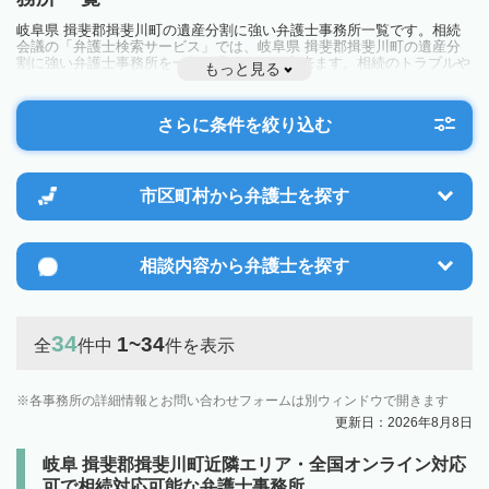
岐阜県 揖斐郡揖斐川町の遺産分割に強い弁護士事務所一覧です。相続
会議の「弁護士検索サービス」では、岐阜県 揖斐郡揖斐川町の遺産分
割に強い弁護士事務所を一覧で見ることが出来ます。相続のトラブルや
もっと見る
お悩みを抱えている方は一度近隣の弁護士に相談してみましょう。
さらに条件を絞り込む
市区町村から
弁護士を探す
相談内容から
弁護士を探す
34
1~34
全
件中
件を表示
各事務所の詳細情報とお問い合わせフォームは別ウィンドウで開きます
更新日：2026年8月8日
岐阜 揖斐郡揖斐川町近隣エリア・全国オンライン対応
可で相続対応可能な弁護士事務所