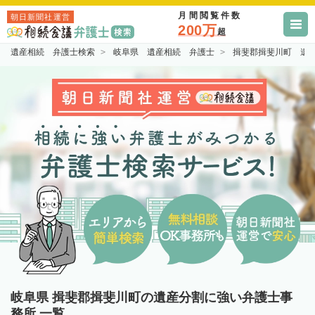
月間閲覧件数
朝日新聞社運営
200万
超
遺産相続 弁護士検索
岐阜県 遺産相続 弁護士
揖斐郡揖斐川町 遺
岐阜県 揖斐郡揖斐川町の遺産分割に強い弁護士事
務所 一覧