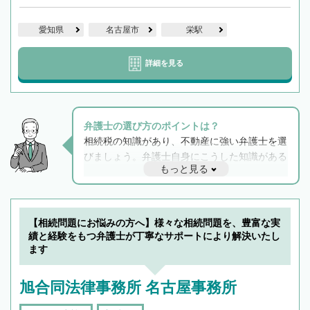
愛知県
名古屋市
栄駅
詳細を見る
弁護士の選び方のポイントは？
相続税の知識があり、不動産に強い弁護士を選
びましょう。弁護士自身にこうした知識がある
もっと見る
と他士業との連携もスムーズに進み、トラブル
解決のみならず相続をトータルで任せることが
できます。また、相続は感情がからむ分野なの
でフィーリングも重要です。実際に電話や面談
【相続問題にお悩みの方へ】様々な相続問題を、豊富な実
で複数の弁護士と会話をしてウマが合う方に依
績と経験をもつ弁護士が丁寧なサポートにより解決いたし
頼をするのがおすすめです。
ます
旭合同法律事務所 名古屋事務所