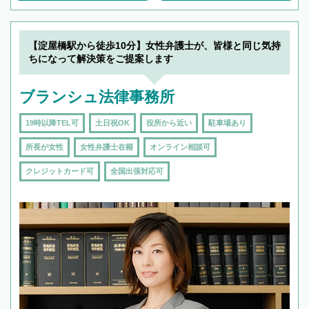
【淀屋橋駅から徒歩10分】女性弁護士が、皆様と同じ気持
ちになって解決策をご提案します
ブランシュ法律事務所
19時以降TEL可
土日祝OK
役所から近い
駐車場あり
所長が女性
女性弁護士在籍
オンライン相談可
クレジットカード可
全国出張対応可