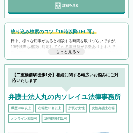
詳細を見る
絞り込み検索のコツ「19時以降TEL可」
日中、様々な用事があると相談する時間を取りづらいですが、
19時以降も相談に対応してくれる事務所が多数ありますので、
もっと見る
遅い時間の相談が増えそうな場合はそのような事務所に絞り込
んで検索してみましょう。
19時以降TEL可の条件
を加えて再検索
【二重橋前駅徒歩1分】相続に関する幅広いお悩みにご対
応いたします
弁護士法人丸の内ソレイユ法律事務所
職歴20年以上
在籍数10名以上
所長が女性
女性弁護士在籍
オンライン相談可
19時以降TEL可