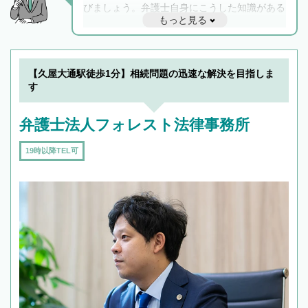
びましょう。弁護士自身にこうした知識がある
もっと見る
と他士業との連携もスムーズに進み、トラブル
解決のみならず相続をトータルで任せることが
できます。また、相続は感情がからむ分野なの
でフィーリングも重要です。実際に電話や面談
【久屋大通駅徒歩1分】相続問題の迅速な解決を目指しま
で複数の弁護士と会話をしてウマが合う方に依
す
頼をするのがおすすめです。
弁護士法人フォレスト法律事務所
19時以降TEL可