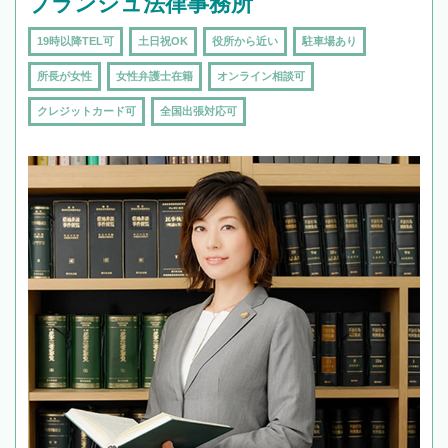
ブランシュ法律事務所
19時以降TEL可
土日祝OK
役所から近い
駐車場あり
所長が女性
女性弁護士在籍
オンライン相談可
クレジットカード可
全国出張対応可