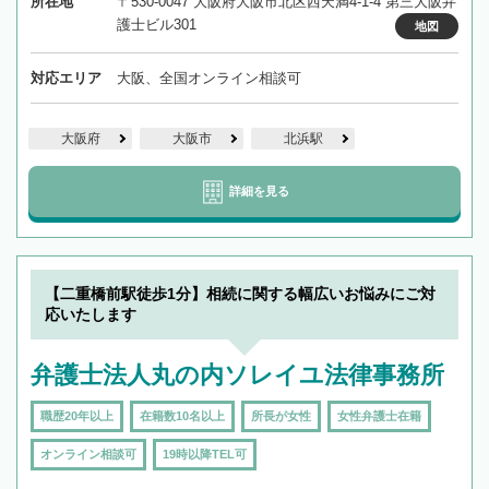
所在地
〒530-0047 大阪府大阪市北区西天満4-1-4 第三大阪弁
護士ビル301
地図
対応エリア
大阪、全国オンライン相談可
大阪府
大阪市
北浜駅
詳細を見る
【二重橋前駅徒歩1分】相続に関する幅広いお悩みにご対
応いたします
弁護士法人丸の内ソレイユ法律事務所
職歴20年以上
在籍数10名以上
所長が女性
女性弁護士在籍
オンライン相談可
19時以降TEL可