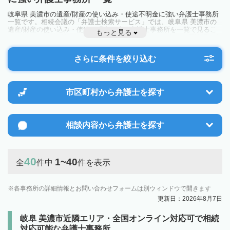
岐阜県 美濃市の遺産/財産の使い込み・使途不明金に強い弁護士事務所
一覧です。相続会議の「弁護士検索サービス」では、岐阜県 美濃市の
遺産/財産の使い込み・使途不明金に強い弁護士事務所を一覧で見るこ
もっと見る
とが出来ます。相続のトラブルやお悩みを抱えている方は一度近隣の弁
護士に相談してみましょう。
さらに条件を絞り込む
市区町村から
弁護士を探す
相談内容から
弁護士を探す
40
1~40
全
件中
件を表示
各事務所の詳細情報とお問い合わせフォームは別ウィンドウで開きます
更新日：2026年8月7日
岐阜 美濃市近隣エリア・全国オンライン対応可で相続
対応可能な弁護士事務所