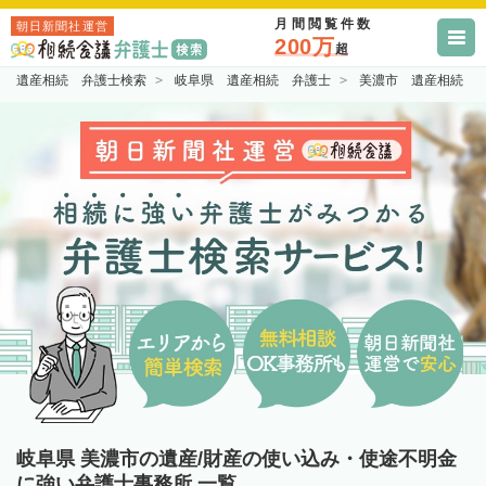
月間閲覧件数
朝日新聞社運営
200万
超
遺産相続 弁護士検索
岐阜県 遺産相続 弁護士
美濃市 遺産相続 
岐阜県 美濃市の遺産/財産の使い込み・使途不明金
に強い弁護士事務所 一覧