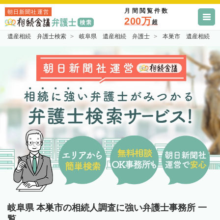
月間閲覧件数
朝日新聞社運営
200万
超
遺産相続 弁護士検索
岐阜県 遺産相続 弁護士
本巣市 遺産相続 
岐阜県 本巣市の相続人調査に強い弁護士事務所 一
覧