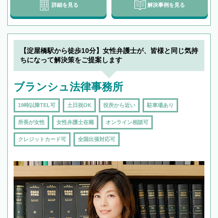
詳細を見る
解決事例を見る
【淀屋橋駅から徒歩10分】女性弁護士が、皆様と同じ気持
ちになって解決策をご提案します
ブランシュ法律事務所
19時以降TEL可
土日祝OK
役所から近い
駐車場あり
所長が女性
女性弁護士在籍
オンライン相談可
クレジットカード可
全国出張対応可