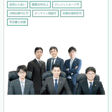
役所から近い
職歴20年以上
クレジットカード可
19時以降TEL可
オンライン相談可
全国出張対応可
司法書士在籍