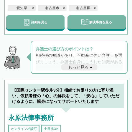
愛知県
名古屋市
名古屋駅
詳細を見る
解決事例を見る
弁護士の選び方のポイントは？
相続税の知識があり、不動産に強い弁護士を選
びましょう。弁護士自身にこうした知識がある
もっと見る
と他士業との連携もスムーズに進み、トラブル
解決のみならず相続をトータルで任せることが
できます。また、相続は感情がからむ分野なの
でフィーリングも重要です。実際に電話や面談
【国際センター駅徒歩3分】相続でお困りの方に寄り添
で複数の弁護士と会話をしてウマが合う方に依
い、依頼者様の「心」の解決をして、「安心」していただ
頼をするのがおすすめです。
けるように、親身になってサポートいたします
永原法律事務所
オンライン相談可
土日祝OK