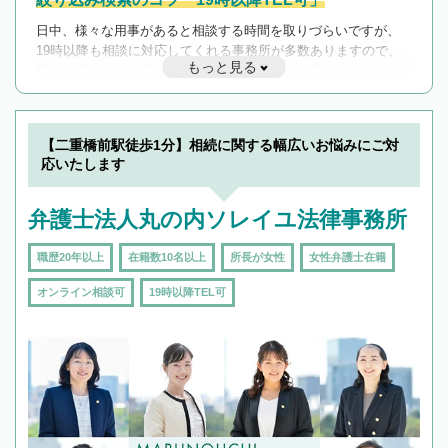
日中、様々な用事があると相談する時間を取りづらいですが、
19時以降も相談に対応してくれる事務所が多数ありますので、
もっと見る
遅い時間の相談が増えそうな場合はそのような事務所に絞り込
んで検索してみましょう。
19時以降TEL可の条件
を加えて再検索
【二重橋前駅徒歩1分】相続に関する幅広いお悩みにご対
応いたします
弁護士法人丸の内ソレイユ法律事務所
職歴20年以上
在籍数10名以上
所長が女性
女性弁護士在籍
オンライン相談可
19時以降TEL可