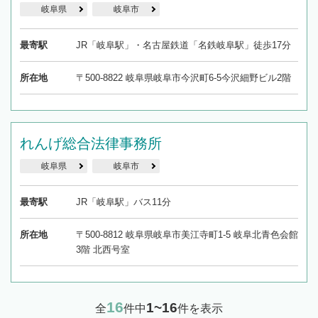
岐阜県
岐阜市
最寄駅
JR「岐阜駅」・名古屋鉄道「名鉄岐阜駅」徒歩17分
所在地
〒500-8822 岐阜県岐阜市今沢町6-5今沢細野ビル2階
れんげ総合法律事務所
岐阜県
岐阜市
最寄駅
JR「岐阜駅」バス11分
所在地
〒500-8812 岐阜県岐阜市美江寺町1-5 岐阜北青色会館
3階 北西号室
16
1~16
全
件中
件を表示