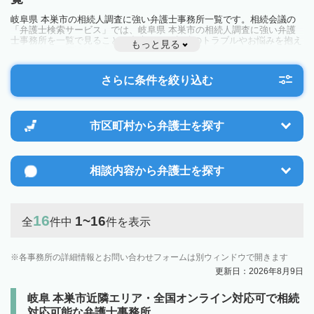
岐阜県 本巣市の相続人調査に強い弁護士事務所一覧です。相続会議の
「弁護士検索サービス」では、岐阜県 本巣市の相続人調査に強い弁護
士事務所を一覧で見ることが出来ます。相続のトラブルやお悩みを抱え
もっと見る
ている方は一度近隣の弁護士に相談してみましょう。
さらに条件を絞り込む
市区町村から
弁護士を探す
相談内容から
弁護士を探す
16
1~16
全
件中
件を表示
各事務所の詳細情報とお問い合わせフォームは別ウィンドウで開きます
更新日：2026年8月9日
岐阜 本巣市近隣エリア・全国オンライン対応可で相続
対応可能な弁護士事務所