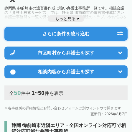
静岡県 御前崎市の遺言書作成に強い弁護士事務所一覧です。相続会議
の「弁護士検索サービス」では、静岡県 御前崎市の遺言書作成に強い
弁護士事務所を一覧で見ることが出来ます。相続のトラブルやお悩みを
もっと見る
抱えている方は一度近隣の弁護士に相談してみましょう。
さらに条件を絞り込む
市区町村から
弁護士を探す
相談内容から
弁護士を探す
50
1~50
全
件中
件を表示
各事務所の詳細情報とお問い合わせフォームは別ウィンドウで開きます
更新日：2026年8月7日
静岡 御前崎市近隣エリア・全国オンライン対応可で相
続対応可能な弁護士事務所