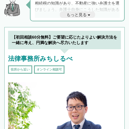
相続税の知識があり、不動産に強い弁護士を選
びましょう。弁護士自身にこうした知識がある
もっと見る
と他士業との連携もスムーズに進み、トラブル
解決のみならず相続をトータルで任せることが
できます。また、相続は感情がからむ分野なの
でフィーリングも重要です。実際に電話や面談
【初回相談60分無料】ご要望に応じたよりよい解決方法を
で複数の弁護士と会話をしてウマが合う方に依
一緒に考え、円満な解決へ尽力いたします
頼をするのがおすすめです。
法律事務所みちしるべ
役所から近い
オンライン相談可