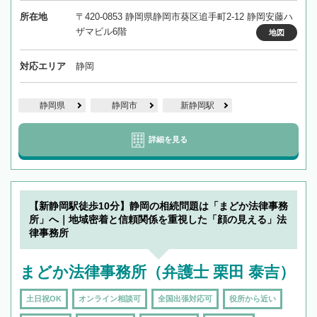
所在地
〒420-0853 静岡県静岡市葵区追手町2-12 静岡安藤ハ
ザマビル6階
地図
対応エリア
静岡
静岡県
静岡市
新静岡駅
詳細を見る
【新静岡駅徒歩10分】静岡の相続問題は「まどか法律事務
所」へ｜地域密着と信頼関係を重視した「顔の見える」法
律事務所
まどか法律事務所（弁護士 栗田 泰吉）
土日祝OK
オンライン相談可
全国出張対応可
役所から近い