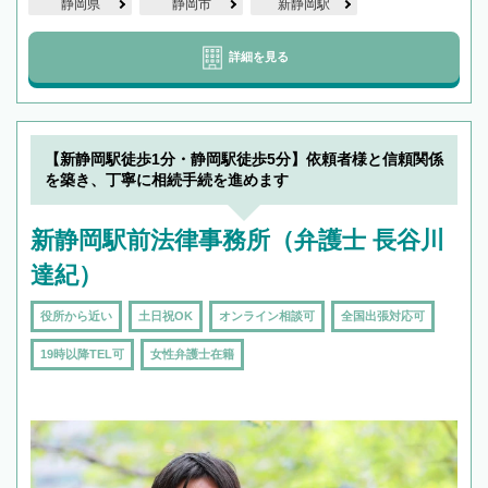
静岡県
静岡市
新静岡駅
詳細を見る
【新静岡駅徒歩1分・静岡駅徒歩5分】依頼者様と信頼関係
を築き、丁寧に相続手続を進めます
新静岡駅前法律事務所（弁護士 長谷川
達紀）
役所から近い
土日祝OK
オンライン相談可
全国出張対応可
19時以降TEL可
女性弁護士在籍