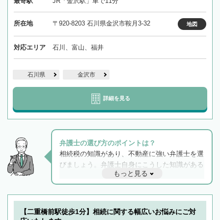
最寄駅
JR「金沢駅」車で11分
所在地
〒920-8203 石川県金沢市鞍月3-32
地図
対応エリア
石川、富山、福井
石川県
金沢市
詳細を見る
弁護士の選び方のポイントは？
相続税の知識があり、不動産に強い弁護士を選
びましょう。弁護士自身にこうした知識がある
もっと見る
と他士業との連携もスムーズに進み、トラブル
解決のみならず相続をトータルで任せることが
できます。また、相続は感情がからむ分野なの
でフィーリングも重要です。実際に電話や面談
【二重橋前駅徒歩1分】相続に関する幅広いお悩みにご対
で複数の弁護士と会話をしてウマが合う方に依