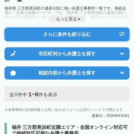
福井県 三方郡美浜町の遺産分割に強い弁護士事務所一覧です。相続会
議の「弁護士検索サービス」では、福井県 三方郡美浜町の遺産分割に
強い弁護士事務所を一覧で見ることが出来ます。相続のトラブルやお悩
もっと見る
みを抱えている方は一度近隣の弁護士に相談してみましょう。
さらに条件を絞り込む
市区町村から
弁護士を探す
相談内容から
弁護士を探す
8
1~8
全
件中
件を表示
各事務所の詳細情報とお問い合わせフォームは別ウィンドウで開きます
更新日：2026年8月9日
福井 三方郡美浜町近隣エリア・全国オンライン対応可
で相続対応可能な弁護士事務所