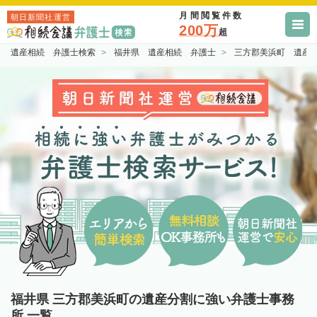
月間閲覧件数
朝日新聞社運営
200万
超
遺産相続 弁護士検索
福井県 遺産相続 弁護士
三方郡美浜町 遺産
福井県 三方郡美浜町の遺産分割に強い弁護士事務
所 一覧