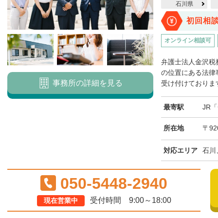
石川県
初回相
オンライン相談可
弁護士法人金沢税
の位置にある法律
事務所の詳細を見る
受け付けております
最寄駅
JR
所在地
〒92
対応エリア
石川
050-5448-2940
受付時間 9:00～18:00
現在営業中