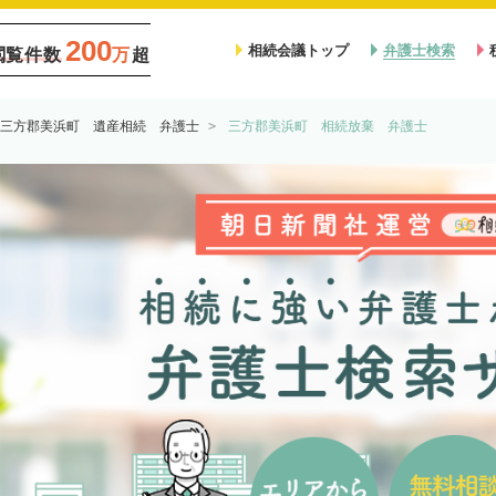
200
相続会議トップ
弁護士検索
閲覧件数
万
超
三方郡美浜町 遺産相続 弁護士
三方郡美浜町 相続放棄 弁護士