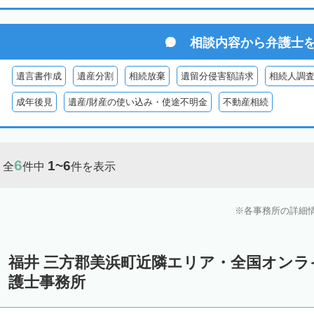
相談内容から
弁護士
遺言書作成
遺産分割
相続放棄
遺留分侵害額請求
相続人調
成年後見
遺産/財産の使い込み・使途不明金
不動産相続
6
1~6
全
件中
件を表示
各事務所の詳細
福井 三方郡美浜町近隣エリア・全国オン
護士事務所