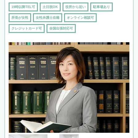
19時以降TEL可
土日祝OK
役所から近い
駐車場あり
所長が女性
女性弁護士在籍
オンライン相談可
クレジットカード可
全国出張対応可