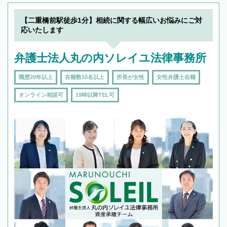
【二重橋前駅徒歩1分】相続に関する幅広いお悩みにご対
応いたします
弁護士法人丸の内ソレイユ法律事務所
職歴20年以上
在籍数10名以上
所長が女性
女性弁護士在籍
オンライン相談可
19時以降TEL可