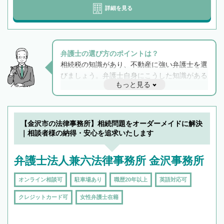
詳細を見る
弁護士の選び方のポイントは？
相続税の知識があり、不動産に強い弁護士を選
びましょう。弁護士自身にこうした知識がある
もっと見る
と他士業との連携もスムーズに進み、トラブル
解決のみならず相続をトータルで任せることが
できます。また、相続は感情がからむ分野なの
でフィーリングも重要です。実際に電話や面談
【金沢市の法律事務所】相続問題をオーダーメイドに解決
で複数の弁護士と会話をしてウマが合う方に依
｜相談者様の納得・安心を追求いたします
頼をするのがおすすめです。
弁護士法人兼六法律事務所 金沢事務所
オンライン相談可
駐車場あり
職歴20年以上
英語対応可
クレジットカード可
女性弁護士在籍