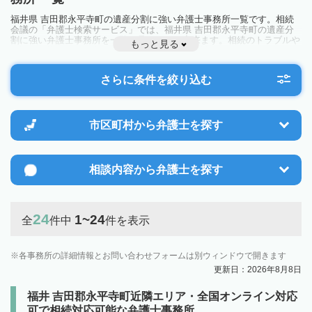
福井県 吉田郡永平寺町の遺産分割に強い弁護士事務所一覧です。相続
会議の「弁護士検索サービス」では、福井県 吉田郡永平寺町の遺産分
割に強い弁護士事務所を一覧で見ることが出来ます。相続のトラブルや
もっと見る
お悩みを抱えている方は一度近隣の弁護士に相談してみましょう。
さらに条件を絞り込む
市区町村から
弁護士を探す
相談内容から
弁護士を探す
24
1~24
全
件中
件を表示
各事務所の詳細情報とお問い合わせフォームは別ウィンドウで開きます
更新日：2026年8月8日
福井 吉田郡永平寺町近隣エリア・全国オンライン対応
可で相続対応可能な弁護士事務所