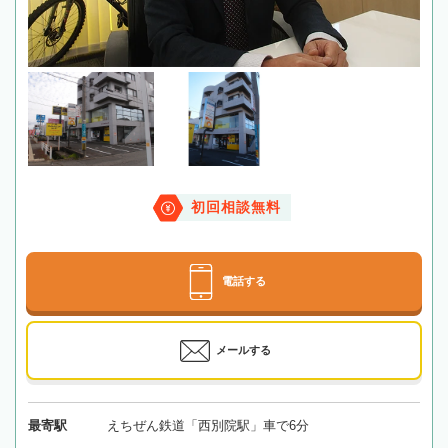
初回相談無料
電話する
メールする
最寄駅
えちぜん鉄道「西別院駅」車で6分