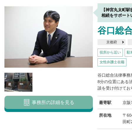
【神宮丸太町駅
相続をサポート
谷口総
京都府
役所から近い
駐
女性弁護士在籍
谷口総合法律事務
8分の位置にある
談を受け付けており
事務所の詳細を見る
最寄駅
京阪
所在地
〒6
田町2