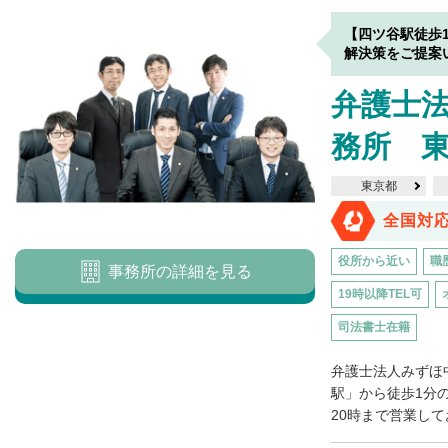
【四ツ谷駅徒歩
解決策をご提案
弁護士
務所 
東京都
全国対
役所から近い
職
事務所の詳細を見る
19時以降TEL可
司法書士在籍
弁護士法人みずほ
駅」から徒歩1分
20時まで営業して