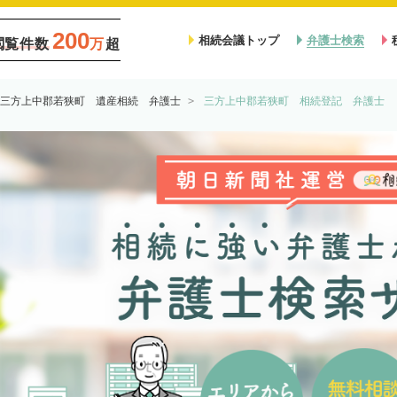
200
相続会議トップ
弁護士検索
閲覧件数
万
超
三方上中郡若狭町 遺産相続 弁護士
三方上中郡若狭町 相続登記 弁護士