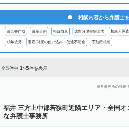
相談内容から
弁護士
遺言書作成
遺産分割
相続放棄
遺留分侵害額請求
相続人調
成年後見
遺産/財産の使い込み・使途不明金
不動産相続
5
1~5
全
件中
件を表示
各事務所の詳細
福井 三方上中郡若狭町近隣エリア・全国オ
な弁護士事務所