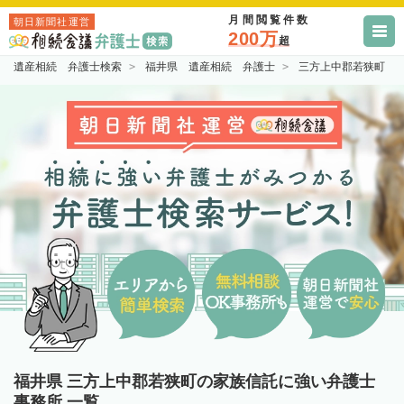
月間閲覧件数
朝日新聞社運営
200万
超
遺産相続 弁護士検索
福井県 遺産相続 弁護士
三方上中郡若狭町 
福井県 三方上中郡若狭町の家族信託に強い弁護士
事務所 一覧