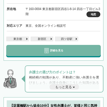
所在地
〒160-0004 東京都新宿区四谷1-8-14 四谷一丁目ビル3
階
地図
対応エリア
東京、全国オンライン相談可
東京都
新宿区
四ツ谷駅
詳細を見る
弁護士の選び方のポイントは？
相続税の知識があり、不動産に強い弁護士を選
びましょう。弁護士自身にこうした知識がある
もっと見る
と他士業との連携もスムーズに進み、トラブル
解決のみならず相続をトータルで任せることが
できます。また、相続は感情がからむ分野なの
でフィーリングも重要です。実際に電話や面談
【淀屋橋駅から徒歩10分】女性弁護士が、皆様と同じ気持