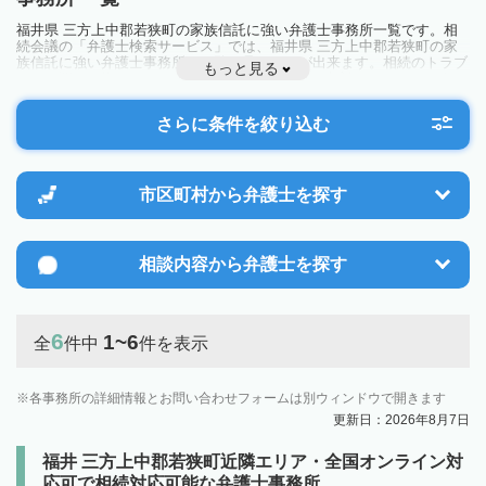
福井県 三方上中郡若狭町の家族信託に強い弁護士事務所一覧です。相
続会議の「弁護士検索サービス」では、福井県 三方上中郡若狭町の家
族信託に強い弁護士事務所を一覧で見ることが出来ます。相続のトラブ
もっと見る
ルやお悩みを抱えている方は一度近隣の弁護士に相談してみましょう。
さらに条件を絞り込む
市区町村から
弁護士を探す
相談内容から
弁護士を探す
6
1~6
全
件中
件を表示
各事務所の詳細情報とお問い合わせフォームは別ウィンドウで開きます
更新日：2026年8月7日
福井 三方上中郡若狭町近隣エリア・全国オンライン対
応可で相続対応可能な弁護士事務所