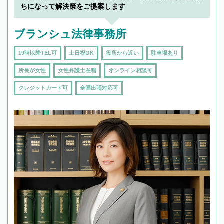
で複数の弁護士と会話をしてウマが合う方に依
ちになって解決策をご提案します
頼をするのがおすすめです。
ブランシュ法律事務所
19時以降TEL可
土日祝OK
役所から近い
駐車場あり
所長が女性
女性弁護士在籍
オンライン相談可
クレジットカード可
全国出張対応可