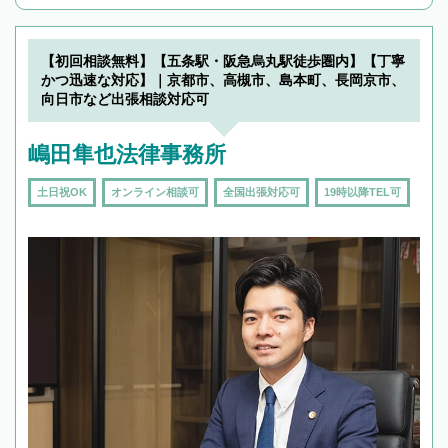
んで検索してみましょう。
19時以降TEL可の条件
を加えて再検索
【初回相談無料】【五条駅・阪急烏丸駅徒歩圏内】【丁寧
かつ迅速な対応】｜京都市、高槻市、島本町、長岡京市、
向日市など出張相談対応可
嶋田隼也法律事務所
土日祝OK
オンライン相談可
全国出張対応可
19時以降TEL可