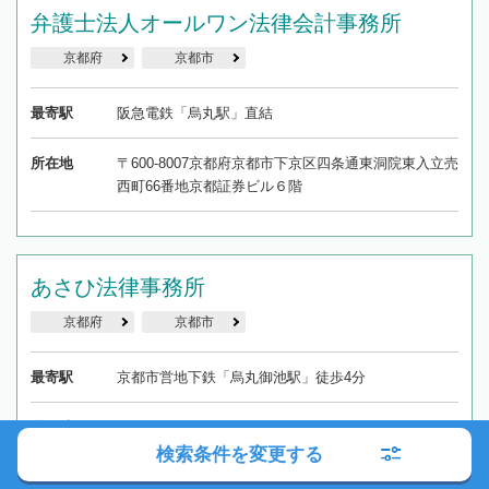
弁護士法人オールワン法律会計事務所
京都府
京都市
最寄駅
阪急電鉄「烏丸駅」直結
所在地
〒600-8007京都府京都市下京区四条通東洞院東入立売
西町66番地京都証券ビル６階
あさひ法律事務所
京都府
京都市
最寄駅
京都市営地下鉄「烏丸御池駅」徒歩4分
所在地
〒604-8111 京都府京都市中京区三条通高倉東入る桝
屋町57番地 京都三条ビル2階
検索条件を変更する