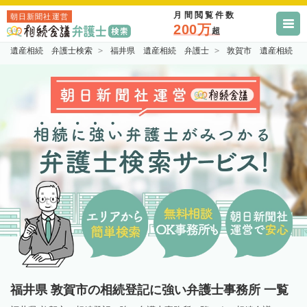
月間閲覧件数
朝日新聞社運営
200万
超
遺産相続 弁護士検索
福井県 遺産相続 弁護士
敦賀市 遺産相続 
福井県 敦賀市の相続登記に強い弁護士事務所 一覧