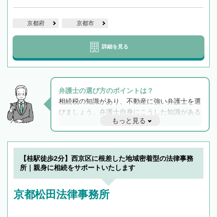
京都府
京都市
詳細を見る
弁護士の選び方のポイントは？
相続税の知識があり、不動産に強い弁護士を選
びましょう。弁護士自身にこうした知識がある
もっと見る
と他士業との連携もスムーズに進み、トラブル
解決のみならず相続をトータルで任せることが
できます。また、相続は感情がからむ分野なの
でフィーリングも重要です。実際に電話や面談
【桂駅徒歩2分】西京区に根差した地域密着型の法律事務
で複数の弁護士と会話をしてウマが合う方に依
所｜親身に相続をサポートいたします
頼をするのがおすすめです。
京都松田法律事務所