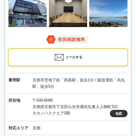
初回相談無料
メールする
最寄駅
京都市営地下鉄「四条駅」徒歩1分 / 阪急電鉄「烏丸
駅」徒歩5分
所在地
〒600-8099
京都府京都市下京区仏光寺通烏丸東入上柳町331
タカノハスクエア5階
地図
対応エリア
京都