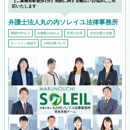
【二重橋前駅徒歩1分】相続に関する幅広いお悩みにご対
応いたします
弁護士法人丸の内ソレイユ法律事務所
職歴20年以上
在籍数10名以上
所長が女性
女性弁護士在籍
オンライン相談可
19時以降TEL可