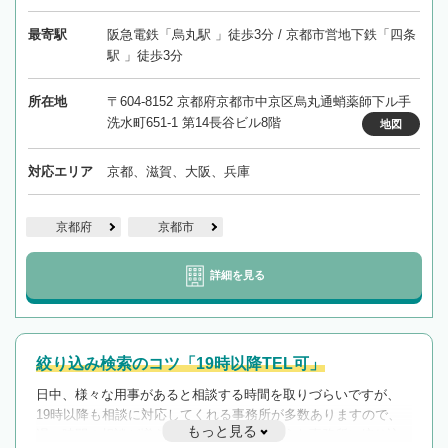
最寄駅
阪急電鉄「烏丸駅 」徒歩3分 / 京都市営地下鉄「四条
駅 」徒歩3分
所在地
〒604-8152 京都府京都市中京区烏丸通蛸薬師下ル手
洗水町651-1 第14長谷ビル8階
地図
対応エリア
京都、滋賀、大阪、兵庫
京都府
京都市
詳細を見る
絞り込み検索のコツ「19時以降TEL可」
日中、様々な用事があると相談する時間を取りづらいですが、
19時以降も相談に対応してくれる事務所が多数ありますので、
もっと見る
遅い時間の相談が増えそうな場合はそのような事務所に絞り込