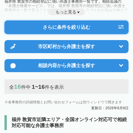
福井県 敦賀市の相続登記に強い弁護士事務所一覧です。相続会議の
「弁護士検索サービス」では、福井県 敦賀市の相続登記に強い弁護士
事務所を一覧で見ることが出来ます。相続のトラブルやお悩みを抱えて
もっと見る
いる方は一度近隣の弁護士に相談してみましょう。
さらに条件を絞り込む
市区町村から
弁護士を探す
相談内容から
弁護士を探す
16
1~16
全
件中
件を表示
各事務所の詳細情報とお問い合わせフォームは別ウィンドウで開きます
更新日：2026年8月8日
福井 敦賀市近隣エリア・全国オンライン対応可で相続
対応可能な弁護士事務所