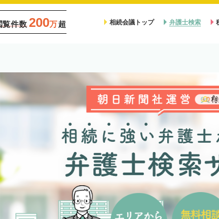
200
相続会議トップ
弁護士検索
閲覧件数
万
超