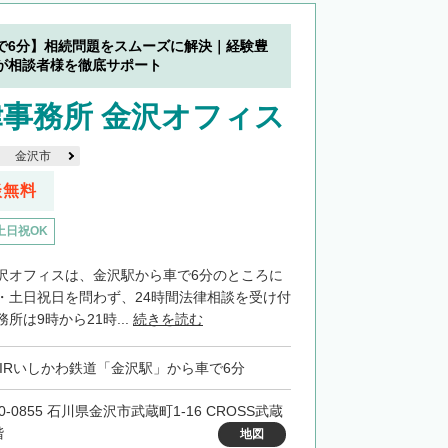
で6分】相続問題をスムーズに解決｜経験豊
が相談者様を徹底サポート
事務所 金沢オフィス
金沢市
談無料
土日祝OK
沢オフィスは、金沢駅から車で6分のところに
・土日祝日を問わず、24時間法律相談を受け付
所は9時から21時...
続きを読む
・IRいしかわ鉄道「金沢駅」から車で6分
0-0855 石川県金沢市武蔵町1-16 CROSS武蔵
階
地図