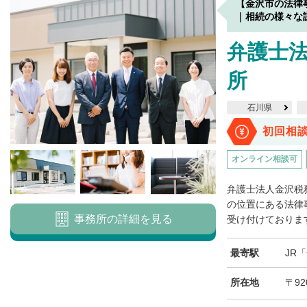
【金沢市の法律
｜相続の様々な
弁護士
所
石川県
初回相
オンライン相談可
弁護士法人金沢税
の位置にある法律
事務所の詳細を見る
受け付けております
最寄駅
JR
所在地
〒92