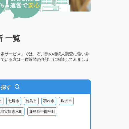
 一覧
検索サービス」では、石川県の相続人調査に強い弁
えている方は一度近隣の弁護士に相談してみましょ
を探す
市
七尾市
輪島市
羽咋市
珠洲市
咋郡宝達志水町
鹿島郡中能登町