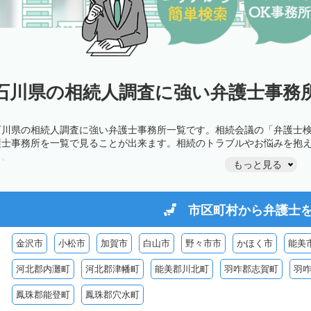
石川県の相続人調査に強い弁護士事務所
石川県の相続人調査に強い弁護士事務所一覧です。相続会議の「弁護士
護士事務所を一覧で見ることが出来ます。相続のトラブルやお悩みを抱
う。
もっと見る
市区町村から
弁護士
金沢市
小松市
加賀市
白山市
野々市市
かほく市
能美
河北郡内灘町
河北郡津幡町
能美郡川北町
羽咋郡志賀町
羽
鳳珠郡能登町
鳳珠郡穴水町