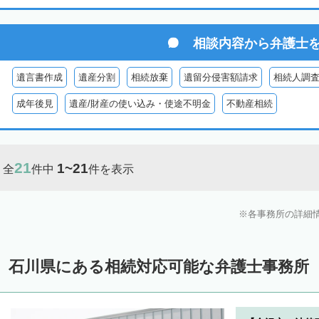
相談内容から
弁護士
遺言書作成
遺産分割
相続放棄
遺留分侵害額請求
相続人調
成年後見
遺産/財産の使い込み・使途不明金
不動産相続
21
1~21
全
件中
件を表示
各事務所の詳細
石川県にある相続対応可能な弁護士事務所