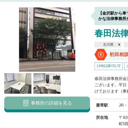
【金沢駅から車
かな法律事務所
春田法律
石川県
初回相
19時以降TEL可
春田法律事務所金
ございます。平日
けております（事務
事務所の詳細を見る
最寄駅
JR
所在地
〒92
町5