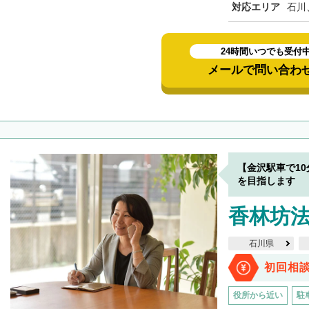
対応エリア
石川
24時間いつでも受付
メールで問い合わ
【金沢駅車で1
を目指します
香林坊
石川県
初回相
役所から近い
駐