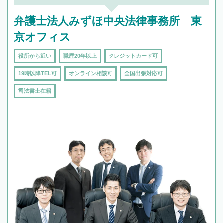
弁護士法人みずほ中央法律事務所 東
京オフィス
役所から近い
職歴20年以上
クレジットカード可
19時以降TEL可
オンライン相談可
全国出張対応可
司法書士在籍