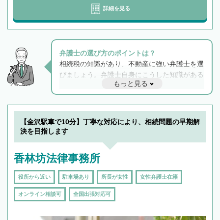
詳細を見る
弁護士の選び方のポイントは？
相続税の知識があり、不動産に強い弁護士を選
びましょう。弁護士自身にこうした知識がある
もっと見る
と他士業との連携もスムーズに進み、トラブル
解決のみならず相続をトータルで任せることが
できます。また、相続は感情がからむ分野なの
でフィーリングも重要です。実際に電話や面談
【金沢駅車で10分】丁寧な対応により、相続問題の早期解
で複数の弁護士と会話をしてウマが合う方に依
決を目指します
頼をするのがおすすめです。
香林坊法律事務所
役所から近い
駐車場あり
所長が女性
女性弁護士在籍
オンライン相談可
全国出張対応可