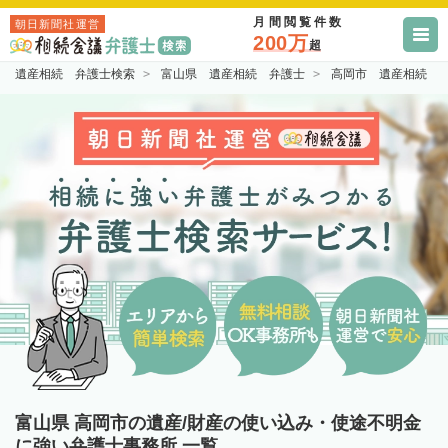
月間閲覧件数
朝日新聞社運営
200万
超
遺産相続 弁護士検索
富山県 遺産相続 弁護士
高岡市 遺産相続 
富山県 高岡市の遺産/財産の使い込み・使途不明金
に強い弁護士事務所 一覧