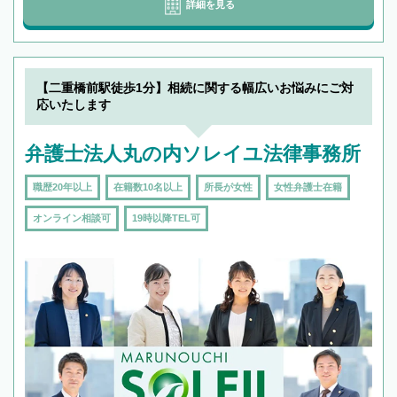
詳細を見る
【二重橋前駅徒歩1分】相続に関する幅広いお悩みにご対
応いたします
弁護士法人丸の内ソレイユ法律事務所
職歴20年以上
在籍数10名以上
所長が女性
女性弁護士在籍
オンライン相談可
19時以降TEL可