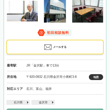
初回相談無料
メールする
最寄駅
JR「金沢駅」車で13分
所在地
〒920-0932 石川県金沢市小将町3-8
地図
対応エリア
石川、富山、福井
石川県
金沢市