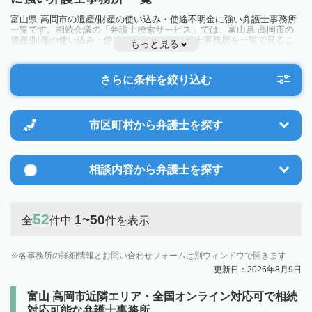
富山県 高岡市の遺産/財産の使い込み・使途不明金に強い弁護士事務所
一覧です。相続会議の「弁護士検索サービス」では、富山県 高岡市の
遺産/財産の使い込み・使途不明金に強い弁護士事務所を一覧で見るこ
もっと見る
とが出来ます。相続のトラブルやお悩みを抱えている方は一度近隣の弁
護士に相談してみましょう。
さらに条件を絞り込む
市区町村から
弁護士を探す
相談内容から
弁護士を探す
52
1~50
全
件中
件を表示
各事務所の詳細情報とお問い合わせフォームは別ウィンドウで開きます
更新日：2026年8月9日
富山 高岡市近隣エリア・全国オンライン対応可で相続
対応可能な弁護士事務所