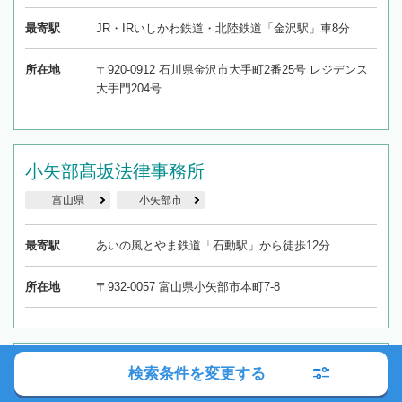
最寄駅
JR・IRいしかわ鉄道・北陸鉄道「金沢駅」車8分
所在地
〒920-0912 石川県金沢市大手町2番25号 レジデンス
大手門204号
小矢部髙坂法律事務所
富山県
小矢部市
最寄駅
あいの風とやま鉄道「石動駅」から徒歩12分
所在地
〒932-0057 富山県小矢部市本町7-8
弁護士法人クラフト 松田法律特許事務所
検索条件を変更する
石川県
金沢市