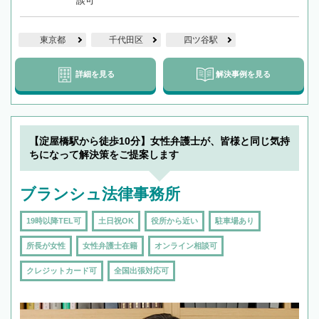
談可
東京都
千代田区
四ツ谷駅
詳細を見る
解決事例を見る
【淀屋橋駅から徒歩10分】女性弁護士が、皆様と同じ気持
ちになって解決策をご提案します
ブランシュ法律事務所
19時以降TEL可
土日祝OK
役所から近い
駐車場あり
所長が女性
女性弁護士在籍
オンライン相談可
クレジットカード可
全国出張対応可