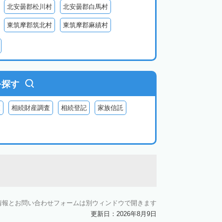
北安曇郡松川村
北安曇郡白馬村
東筑摩郡筑北村
東筑摩郡麻績村
北佐久郡御代田町
北佐久郡立科町
牧村
南佐久郡南相木村
南佐久郡北相木村
木曽郡上松町
木曽郡南木曽町
を探す
上伊那郡辰野町
上伊那郡宮田村
査
相続財産調査
相続登記
家族信託
森町
下伊那郡松川町
下伊那郡豊丘村
村
下伊那郡泰阜村
下伊那郡天龍村
村
情報とお問い合わせフォームは別ウィンドウで開きます
更新日：2026年8月9日