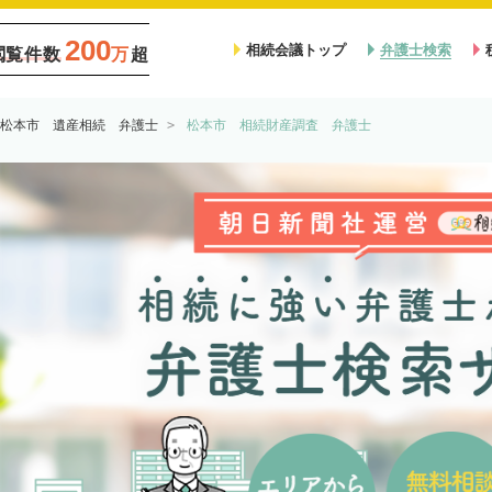
200
相続会議トップ
弁護士検索
閲覧件数
万
超
松本市 遺産相続 弁護士
松本市 相続財産調査 弁護士