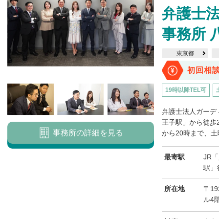
弁護士法
事務所 
東京都
初回相
19時以降TEL可
弁護士法人ガーデ
王子駅」から徒歩
事務所の詳細を見る
から20時まで、土曜
最寄駅
JR
駅」
所在地
〒19
ル4