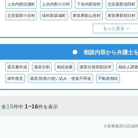
上水内郡信濃町
上水内郡小川村
下水内郡栄村
北安曇郡池田町
北安曇郡小谷村
埴科郡坂城町
東筑摩郡山形村
東筑摩郡朝日村
東筑摩郡生坂村
小県郡長和町
小県郡青木村
北佐久郡軽井沢町
もっと見る
南佐久郡佐久穂町
南佐久郡川上村
南佐久郡小海町
南佐久郡南
諏訪郡下諏訪町
諏訪郡富士見町
諏訪郡原村
木曽郡木曽町
相談内容から
弁護士
木曽郡大桑村
木曽郡木祖村
木曽郡王滝村
上伊那郡箕輪町
遺言書作成
遺産分割
相続放棄
遺留分侵害額請求
相続人調
上伊那郡南箕輪村
上伊那郡飯島町
上伊那郡中川村
下伊那郡高
成年後見
遺産/財産の使い込み・使途不明金
不動産相続
下伊那郡阿智村
下伊那郡喬木村
下伊那郡阿南町
下伊那郡下條
下伊那郡大鹿村
下伊那郡根羽村
下伊那郡売木村
下伊那郡平谷
16
1~16
全
件中
件を表示
各事務所の詳細