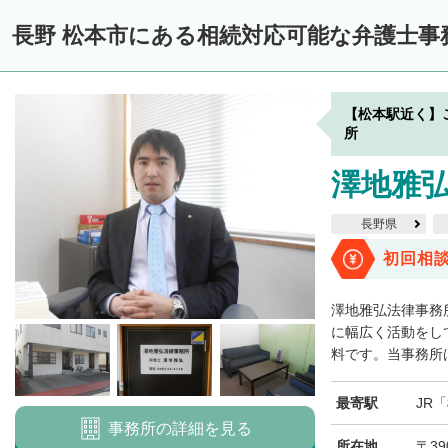
長野 松本市にある相続対応可能な弁護士事
【松本駅近く】
所
澤地雅
長野県
初回相
澤地雅弘法律事務
に幅広く活動をし
料です。当事務所は
最寄駅
JR
事務所の詳細を見る
所在地
〒39