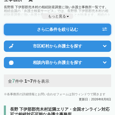
長野県 下伊那郡売木村の相続財産調査に強い弁護士事務所一覧です。
相続会議の「弁護士検索サービス」では、長野県 下伊那郡売木村の相
続財産調査に強い弁護士事務所を一覧で見ることが出来ます。相続のト
もっと見る
ラブルやお悩みを抱えている方は一度近隣の弁護士に相談してみましょ
う。
さらに条件を絞り込む
市区町村から
弁護士を探す
相談内容から
弁護士を探す
7
1~7
全
件中
件を表示
各事務所の詳細情報とお問い合わせフォームは別ウィンドウで開きます
更新日：2026年8月8日
長野 下伊那郡売木村近隣エリア・全国オンライン対応
可で相続対応可能な弁護士事務所