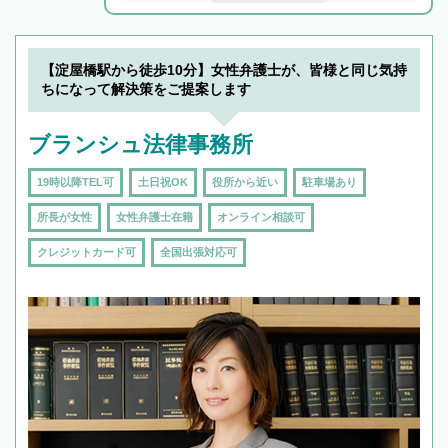
解決のみならず相続をトータルで任せることが
できます。また、相続は感情がからむ分野なの
でフィーリングも重要です。実際に電話や面談
【淀屋橋駅から徒歩10分】女性弁護士が、皆様と同じ気持
で複数の弁護士と会話をしてウマが合う方に依
ちになって解決策をご提案します
頼をするのがおすすめです。
ブランシュ法律事務所
19時以降TEL可
土日祝OK
役所から近い
駐車場あり
所長が女性
女性弁護士在籍
オンライン相談可
クレジットカード可
全国出張対応可