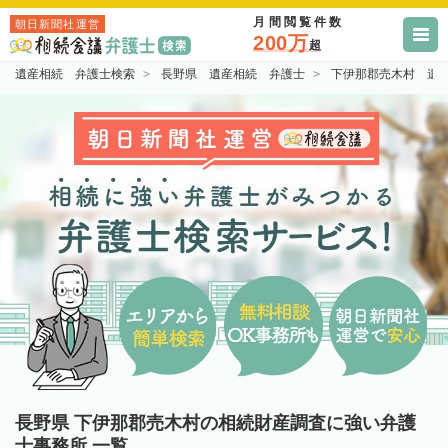
月間閲覧件数
朝日新聞社運営
200万
超
遺産相続 弁護士検索
長野県 遺産相続 弁護士
下伊那郡売木村 遺
長野県 下伊那郡売木村の相続財産調査に強い弁護
士事務所 一覧