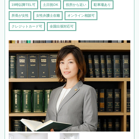
19時以降TEL可
土日祝OK
役所から近い
駐車場あり
所長が女性
女性弁護士在籍
オンライン相談可
クレジットカード可
全国出張対応可