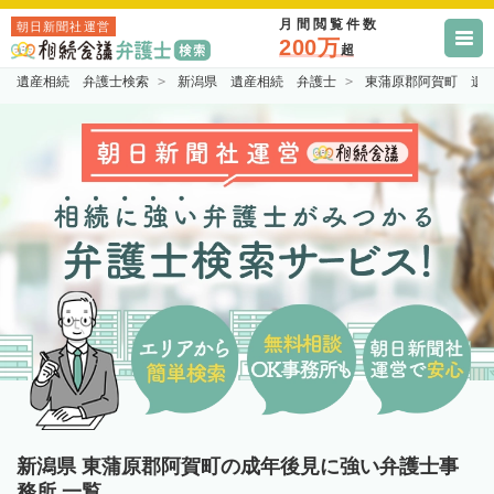
月間閲覧件数
朝日新聞社運営
200万
超
遺産相続 弁護士検索
新潟県 遺産相続 弁護士
東蒲原郡阿賀町 遺
新潟県 東蒲原郡阿賀町の成年後見に強い弁護士事
務所 一覧