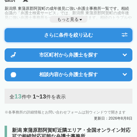
新潟県 東蒲原郡阿賀町の成年後見に強い弁護士事務所一覧です。相続
会議の「弁護士検索サービス」では、新潟県 東蒲原郡阿賀町の成年後
見に強い弁護士事務所を一覧で見ることが出来ます。相続のトラブルや
もっと見る
お悩みを抱えている方は一度近隣の弁護士に相談してみましょう。
さらに条件を絞り込む
市区町村から
弁護士を探す
相談内容から
弁護士を探す
13
1~13
全
件中
件を表示
各事務所の詳細情報とお問い合わせフォームは別ウィンドウで開きます
更新日：2026年8月8日
新潟 東蒲原郡阿賀町近隣エリア・全国オンライン対応
可で相続対応可能な弁護士事務所