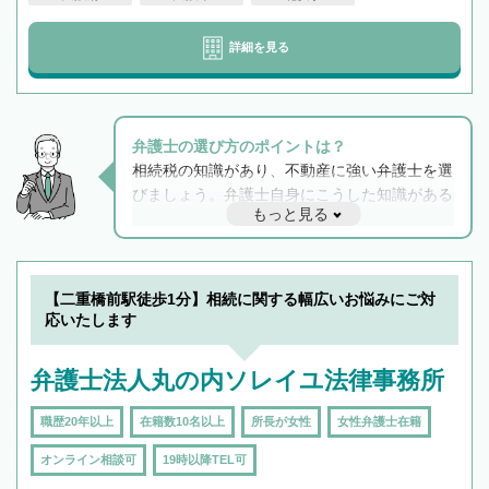
詳細を見る
弁護士の選び方のポイントは？
相続税の知識があり、不動産に強い弁護士を選
びましょう。弁護士自身にこうした知識がある
もっと見る
と他士業との連携もスムーズに進み、トラブル
解決のみならず相続をトータルで任せることが
できます。また、相続は感情がからむ分野なの
でフィーリングも重要です。実際に電話や面談
【二重橋前駅徒歩1分】相続に関する幅広いお悩みにご対
で複数の弁護士と会話をしてウマが合う方に依
応いたします
頼をするのがおすすめです。
弁護士法人丸の内ソレイユ法律事務所
職歴20年以上
在籍数10名以上
所長が女性
女性弁護士在籍
オンライン相談可
19時以降TEL可