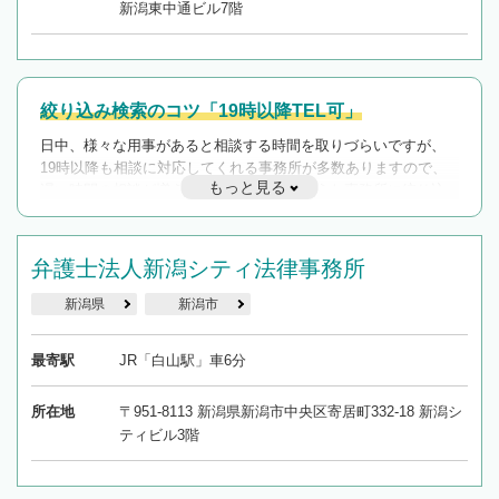
新潟東中通ビル7階
絞り込み検索のコツ「19時以降TEL可」
日中、様々な用事があると相談する時間を取りづらいですが、
19時以降も相談に対応してくれる事務所が多数ありますので、
もっと見る
遅い時間の相談が増えそうな場合はそのような事務所に絞り込
んで検索してみましょう。
19時以降TEL可の条件
弁護士法人新潟シティ法律事務所
を加えて再検索
新潟県
新潟市
最寄駅
JR「白山駅」車6分
所在地
〒951-8113 新潟県新潟市中央区寄居町332-18 新潟シ
ティビル3階