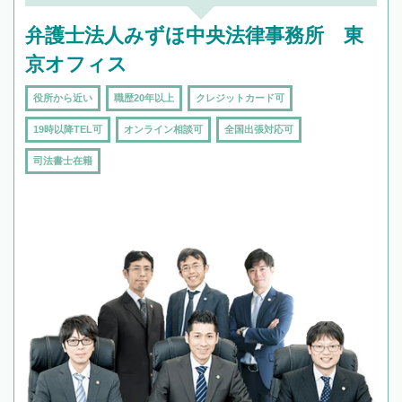
弁護士法人みずほ中央法律事務所 東
京オフィス
役所から近い
職歴20年以上
クレジットカード可
19時以降TEL可
オンライン相談可
全国出張対応可
司法書士在籍