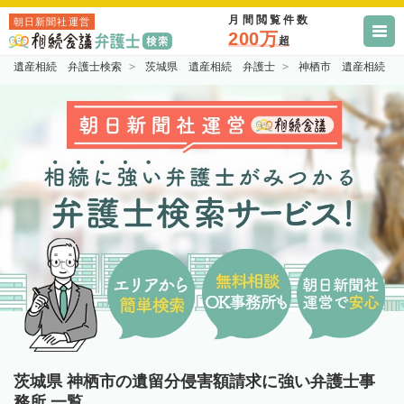
月間閲覧件数
朝日新聞社運営
200万
超
遺産相続 弁護士検索
茨城県 遺産相続 弁護士
神栖市 遺産相続 
茨城県 神栖市の遺留分侵害額請求に強い弁護士事
務所 一覧