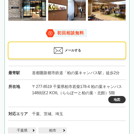
初回相談無料
メールする
最寄駅
首都圏新都市鉄道「柏の葉キャンパス駅」徒歩2分
所在地
〒277-8519 千葉県柏市若柴178-4 柏の葉キャンパス
148街区2 KOIL（ららぽーと柏の葉・北館）5階
地図
対応エリア
千葉、茨城、埼玉
千葉県
柏市