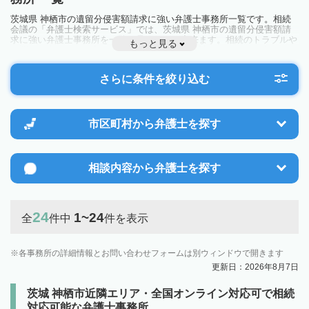
茨城県 神栖市の遺留分侵害額請求に強い弁護士事務所一覧です。相続
会議の「弁護士検索サービス」では、茨城県 神栖市の遺留分侵害額請
求に強い弁護士事務所を一覧で見ることが出来ます。相続のトラブルや
もっと見る
お悩みを抱えている方は一度近隣の弁護士に相談してみましょう。
さらに条件を絞り込む
市区町村から
弁護士を探す
相談内容から
弁護士を探す
24
1~24
全
件中
件を表示
各事務所の詳細情報とお問い合わせフォームは別ウィンドウで開きます
更新日：2026年8月7日
茨城 神栖市近隣エリア・全国オンライン対応可で相続
対応可能な弁護士事務所