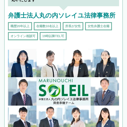
弁護士法人丸の内ソレイユ法律事務所
職歴20年以上
在籍数10名以上
所長が女性
女性弁護士在籍
オンライン相談可
19時以降TEL可