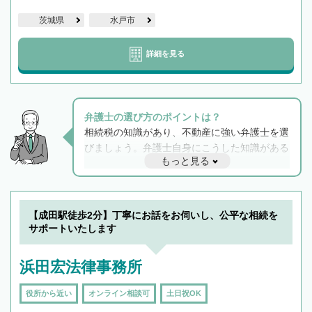
茨城県
水戸市
詳細を見る
弁護士の選び方のポイントは？
相続税の知識があり、不動産に強い弁護士を選
びましょう。弁護士自身にこうした知識がある
もっと見る
と他士業との連携もスムーズに進み、トラブル
解決のみならず相続をトータルで任せることが
できます。また、相続は感情がからむ分野なの
でフィーリングも重要です。実際に電話や面談
【成田駅徒歩2分】丁寧にお話をお伺いし、公平な相続を
で複数の弁護士と会話をしてウマが合う方に依
サポートいたします
頼をするのがおすすめです。
浜田宏法律事務所
役所から近い
オンライン相談可
土日祝OK