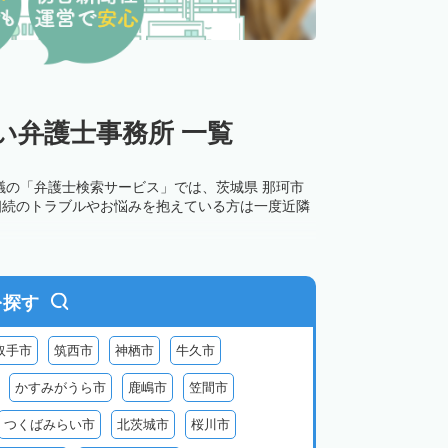
い弁護士事務所 一覧
議の「弁護士検索サービス」では、茨城県 那珂市
相続のトラブルやお悩みを抱えている方は一度近隣
を探す
取手市
筑西市
神栖市
牛久市
かすみがうら市
鹿嶋市
笠間市
つくばみらい市
北茨城市
桜川市