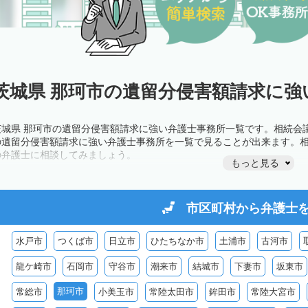
茨城県 那珂市の遺留分侵害額請求に強
茨城県 那珂市の遺留分侵害額請求に強い弁護士事務所一覧です。相続会
の遺留分侵害額請求に強い弁護士事務所を一覧で見ることが出来ます。
の弁護士に相談してみましょう。
もっと見る
市区町村から
弁護士
水戸市
つくば市
日立市
ひたちなか市
土浦市
古河市
龍ケ崎市
石岡市
守谷市
潮来市
結城市
下妻市
坂東市
那珂市
常総市
小美玉市
常陸太田市
鉾田市
常陸大宮市