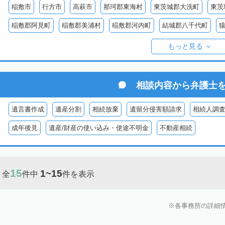
稲敷市
行方市
高萩市
那珂郡東海村
東茨城郡大洗町
東茨
稲敷郡阿見町
稲敷郡美浦村
稲敷郡河内町
結城郡八千代町
久慈郡大子町
もっと見る
相談内容から
弁護士
遺言書作成
遺産分割
相続放棄
遺留分侵害額請求
相続人調
成年後見
遺産/財産の使い込み・使途不明金
不動産相続
15
1~15
全
件中
件を表示
各事務所の詳細