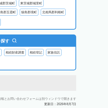
城郡茨城町
東茨城郡城里町
猿島郡五霞町
猿島郡境町
北相馬郡利根町
を探す
査
相続財産調査
相続登記
家族信託
情報とお問い合わせフォームは別ウィンドウで開きます
更新日：2026年8月7日