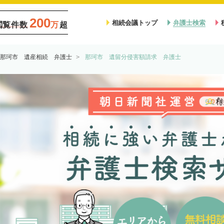
200
相続会議トップ
弁護士検索
閲覧件数
万
超
那珂市 遺産相続 弁護士
那珂市 遺留分侵害額請求 弁護士