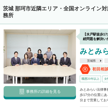
茨城 那珂市近隣エリア・全国オンライン
務所
【水戸駅徒歩1
続問題を解決い
みとみ
茨城県
初回相
職歴20年以上
女
みとみらい法律事
事務所の詳細を見る
歩17分の位置にあ
分まで営業しており