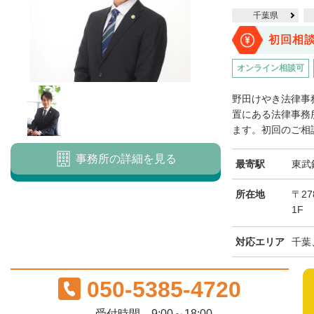
千葉県
初回相
オンライン相談可
野田けやき法律事
置にある法律事務
ます。初回のご相談
事務所の詳細を見る
最寄駅
東武
所在地
〒27
1F
対応エリア
千葉
050-5385-4720
受付時間 9:00～18:00