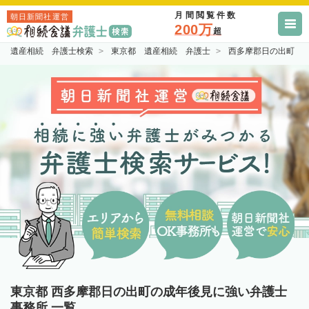
月間閲覧件数
朝日新聞社運営
200万
超
遺産相続 弁護士検索
東京都 遺産相続 弁護士
西多摩郡日の出町 
東京都 西多摩郡日の出町の成年後見に強い弁護士
事務所 一覧