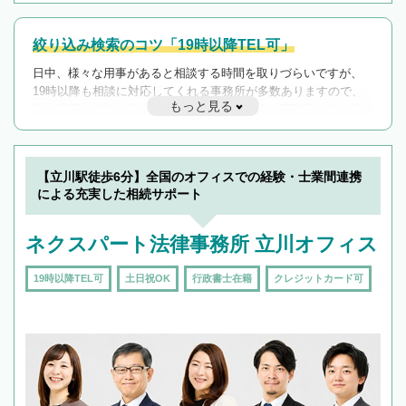
絞り込み検索のコツ「19時以降TEL可」
日中、様々な用事があると相談する時間を取りづらいですが、
19時以降も相談に対応してくれる事務所が多数ありますので、
もっと見る
遅い時間の相談が増えそうな場合はそのような事務所に絞り込
んで検索してみましょう。
19時以降TEL可の条件
を加えて再検索
【立川駅徒歩6分】全国のオフィスでの経験・士業間連携
による充実した相続サポート
ネクスパート法律事務所 立川オフィス
19時以降TEL可
土日祝OK
行政書士在籍
クレジットカード可