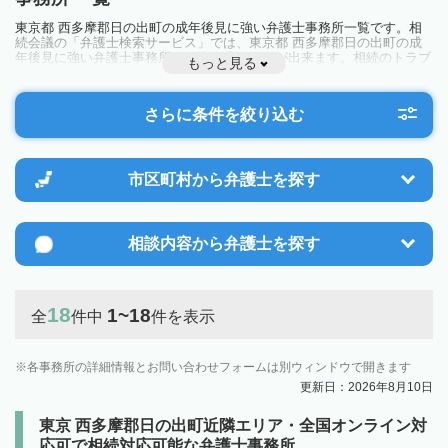
東京都 西多摩郡日の出町の成年後見に強い弁護士事務所一覧です。相
続会議の「弁護士検索サービス」では、東京都 西多摩郡日の出町の成
年後見に強い弁護士事務所を一覧で見ることが出来ます。相続のトラブ
もっと見る
ルやお悩みを抱えている方は一度近隣の弁護士に相談してみましょう。
さらに条件を絞り込む
市区町村から
弁護士を探す
相談内容から
弁護士を探す
18
1~18
全
件中
件を表示
各事務所の詳細情報とお問い合わせフォームは別ウィンドウで開きます
更新日：2026年8月10日
東京 西多摩郡日の出町近隣エリア・全国オンライン対
応可で相続対応可能な弁護士事務所