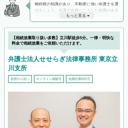
相続税の知識があり、不動産に強い弁護士を選
びましょう。弁護士自身にこうした知識がある
もっと見る
と他士業との連携もスムーズに進み、トラブル
解決のみならず相続をトータルで任せることが
できます。また、相続は感情がからむ分野なの
でフィーリングも重要です。実際に電話や面談
【相続放棄取り扱い多数】立川駅徒歩5分。一律・明快な
で複数の弁護士と会話をしてウマが合う方に依
料金で相続放棄をご依頼いただけます。
頼をするのがおすすめです。
弁護士法人せせらぎ法律事務所 東京立
川支所
役所から近い
オンライン相談可
全国出張対応可