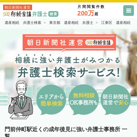
月間閲覧件数
朝日新聞社運営
200万
超
遺産相続 弁護士検索
東京都 遺産相続 弁護士
江東区 遺産相続 
門前仲町駅近くの成年後見に強い弁護士事務所 一
覧