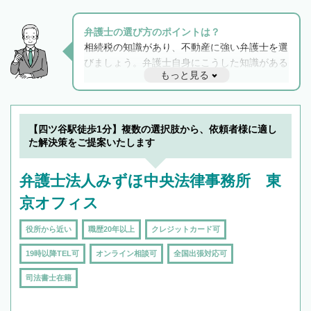
弁護士の選び方のポイントは？
相続税の知識があり、不動産に強い弁護士を選
びましょう。弁護士自身にこうした知識がある
もっと見る
と他士業との連携もスムーズに進み、トラブル
解決のみならず相続をトータルで任せることが
できます。また、相続は感情がからむ分野なの
でフィーリングも重要です。実際に電話や面談
【四ツ谷駅徒歩1分】複数の選択肢から、依頼者様に適し
で複数の弁護士と会話をしてウマが合う方に依
た解決策をご提案いたします
頼をするのがおすすめです。
弁護士法人みずほ中央法律事務所 東
京オフィス
役所から近い
職歴20年以上
クレジットカード可
19時以降TEL可
オンライン相談可
全国出張対応可
司法書士在籍