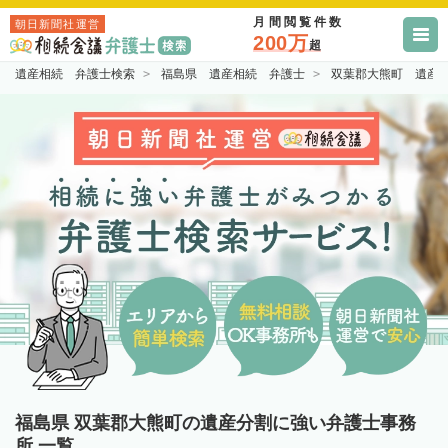
月間閲覧件数
朝日新聞社運営
200万
超
遺産相続 弁護士検索
福島県 遺産相続 弁護士
双葉郡大熊町 遺産
福島県 双葉郡大熊町の遺産分割に強い弁護士事務
所 一覧