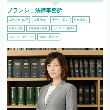
ブランシュ法律事務所
19時以降TEL可
土日祝OK
役所から近い
駐車場あり
所長が女性
女性弁護士在籍
オンライン相談可
クレジットカード可
全国出張対応可