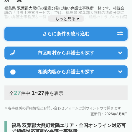
福島県 双葉郡大熊町の遺産分割に強い弁護士事務所一覧です。相続会
議の「弁護士検索サービス」では、福島県 双葉郡大熊町の遺産分割に
強い弁護士事務所を一覧で見ることが出来ます。相続のトラブルやお悩
もっと見る
みを抱えている方は一度近隣の弁護士に相談してみましょう。
さらに条件を絞り込む
市区町村から
弁護士を探す
相談内容から
弁護士を探す
27
1~27
全
件中
件を表示
各事務所の詳細情報とお問い合わせフォームは別ウィンドウで開きます
更新日：2026年8月8日
福島 双葉郡大熊町近隣エリア・全国オンライン対応可
で相続対応可能な弁護士事務所