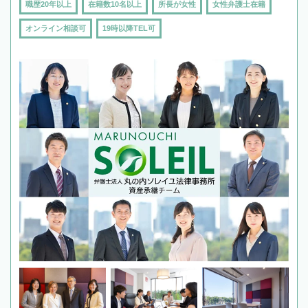
職歴20年以上
在籍数10名以上
所長が女性
女性弁護士在籍
オンライン相談可
19時以降TEL可