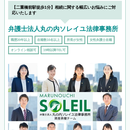
【二重橋前駅徒歩1分】相続に関する幅広いお悩みにご対
応いたします
弁護士法人丸の内ソレイユ法律事務所
職歴20年以上
在籍数10名以上
所長が女性
女性弁護士在籍
オンライン相談可
19時以降TEL可