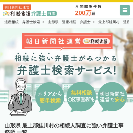
月間閲覧件数
朝日新聞社運営
200万
超
遺産相続 弁護士検索
山形県 遺産相続 弁護士
最上郡鮭川村 遺産
山形県 最上郡鮭川村の相続人調査に強い弁護士事
務所 一覧