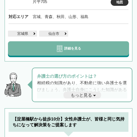
片平705
地図
対応エリア
宮城、青森、秋田、山形、福島
宮城県
仙台市
詳細を見る
弁護士の選び方のポイントは？
相続税の知識があり、不動産に強い弁護士を選
びましょう。弁護士自身にこうした知識がある
もっと見る
と他士業との連携もスムーズに進み、トラブル
解決のみならず相続をトータルで任せることが
できます。また、相続は感情がからむ分野なの
でフィーリングも重要です。実際に電話や面談
【淀屋橋駅から徒歩10分】女性弁護士が、皆様と同じ気持
で複数の弁護士と会話をしてウマが合う方に依
ちになって解決策をご提案します
頼をするのがおすすめです。