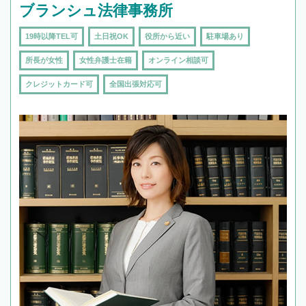
ブランシュ法律事務所
19時以降TEL可
土日祝OK
役所から近い
駐車場あり
所長が女性
女性弁護士在籍
オンライン相談可
クレジットカード可
全国出張対応可