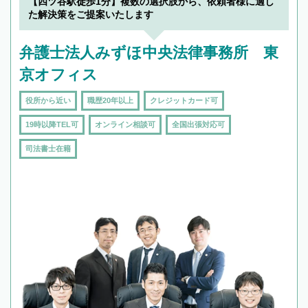
【四ツ谷駅徒歩1分】複数の選択肢から、依頼者様に適し
た解決策をご提案いたします
弁護士法人みずほ中央法律事務所 東
京オフィス
役所から近い
職歴20年以上
クレジットカード可
19時以降TEL可
オンライン相談可
全国出張対応可
司法書士在籍