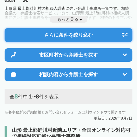
山形県 最上郡鮭川村の相続人調査に強い弁護士事務所一覧です。相続
会議の「弁護士検索サービス」では、山形県 最上郡鮭川村の相続人調
査に強い弁護士事務所を一覧で見ることが出来ます。相続のトラブルや
もっと見る
お悩みを抱えている方は一度近隣の弁護士に相談してみましょう。
さらに条件を絞り込む
市区町村から
弁護士を探す
相談内容から
弁護士を探す
8
1~8
全
件中
件を表示
各事務所の詳細情報とお問い合わせフォームは別ウィンドウで開きます
更新日：2026年8月7日
山形 最上郡鮭川村近隣エリア・全国オンライン対応可
で相続対応可能な弁護士事務所