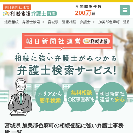
月間閲覧件数
朝日新聞社運営
200万
超
遺産相続 弁護士検索
宮城県 遺産相続 弁護士
加美郡色麻町 遺産
宮城県 加美郡色麻町の相続登記に強い弁護士事務
所 一覧