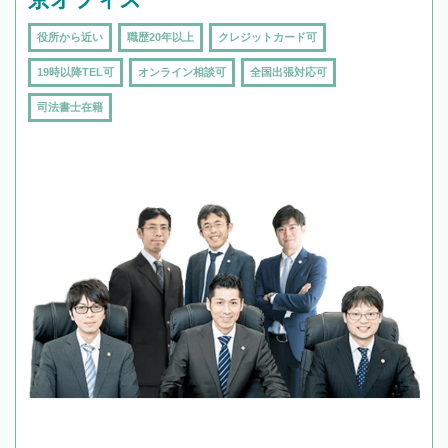
役所から近い
職歴20年以上
クレジットカード可
19時以降TEL可
オンライン相談可
全国出張対応可
司法書士在籍