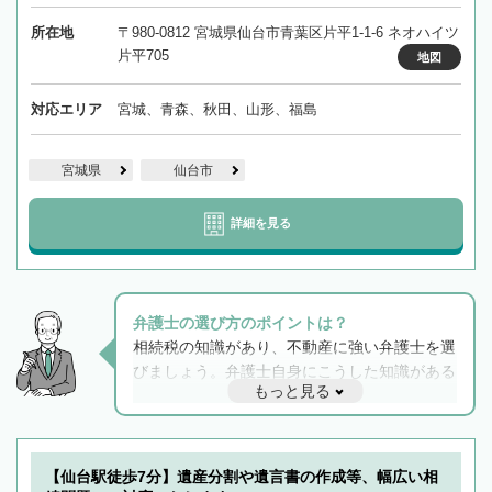
所在地
〒980-0812 宮城県仙台市青葉区片平1-1-6 ネオハイツ
片平705
地図
対応エリア
宮城、青森、秋田、山形、福島
宮城県
仙台市
詳細を見る
弁護士の選び方のポイントは？
相続税の知識があり、不動産に強い弁護士を選
びましょう。弁護士自身にこうした知識がある
もっと見る
と他士業との連携もスムーズに進み、トラブル
解決のみならず相続をトータルで任せることが
できます。また、相続は感情がからむ分野なの
でフィーリングも重要です。実際に電話や面談
【仙台駅徒歩7分】遺産分割や遺言書の作成等、幅広い相
で複数の弁護士と会話をしてウマが合う方に依