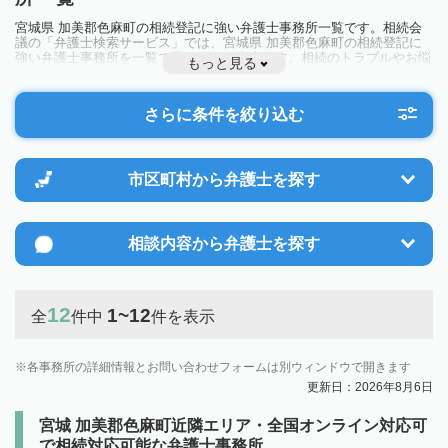
宮城県 加美郡色麻町の相続登記に強い弁護士事務所一覧です。相続会
議の「弁護士検索サービス」では、宮城県 加美郡色麻町の相続登記に
強い弁護士事務所を一覧で見ることが出来ます。相続のトラブルやお悩
もっと見る
みを抱えている方は一度近隣の弁護士に相談してみましょう。
さらに条件を絞り込む
市区町村から
弁護士を探す
相談内容から
弁護士を探す
12
1~12
全
件中
件を表示
各事務所の詳細情報とお問い合わせフォームは別ウィンドウで開きます
更新日：2026年8月6日
宮城 加美郡色麻町近隣エリア・全国オンライン対応可
で相続対応可能な弁護士事務所