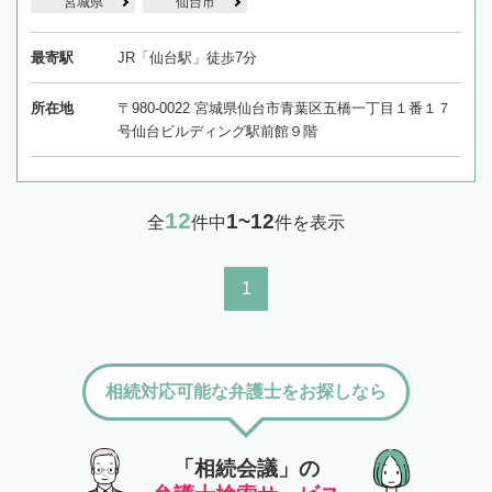
宮城県
仙台市
最寄駅
JR「仙台駅」徒歩7分
所在地
〒980-0022 宮城県仙台市青葉区五橋一丁目１番１７
号仙台ビルディング駅前館９階
12
1~12
全
件中
件を表示
1
相続対応可能な弁護士をお探しなら
「相続会議」の