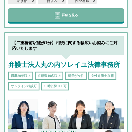
東京都
新宿区
四ツ谷駅
詳細を見る
【二重橋前駅徒歩1分】相続に関する幅広いお悩みにご対
応いたします
弁護士法人丸の内ソレイユ法律事務所
職歴20年以上
在籍数10名以上
所長が女性
女性弁護士在籍
オンライン相談可
19時以降TEL可