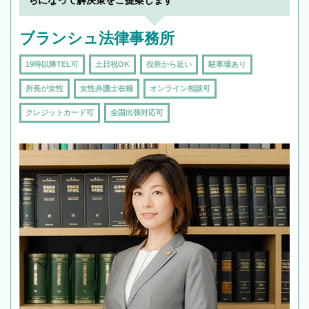
ちになって解決策をご提案します
ブランシュ法律事務所
19時以降TEL可
土日祝OK
役所から近い
駐車場あり
所長が女性
女性弁護士在籍
オンライン相談可
クレジットカード可
全国出張対応可