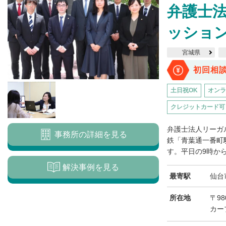
弁護士法
ッショ
宮城県
初回相
土日祝OK
オンラ
クレジットカード可
弁護士法人リーガ
事務所の詳細を見る
鉄「青葉通一番町
す。平日の9時から1
解決事例を見る
最寄駅
仙台
所在地
〒98
カー