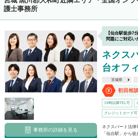
宮城 黒川郡大和町近隣エリア・全国オン
護士事務所
【仙台駅徒歩7
問題にご対応い
ネクス
台オフ
宮城県
初回相
19時以降TEL可
クレジットカード可
ネクスパート法律
事務所の詳細を見る
「仙台駅」から徒