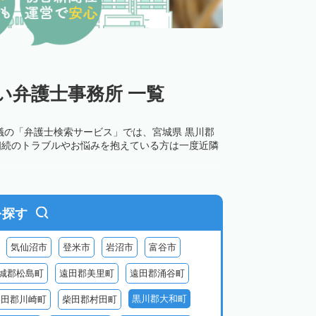
い弁護士事務所 一覧
議の「弁護士検索サービス」では、宮城県 黒川郡
相続のトラブルやお悩みを抱えている方は一度近隣
を探す
気仙沼市
登米市
岩沼市
富谷市
城郡松島町
遠田郡美里町
遠田郡涌谷町
黒川郡大和町
柴田郡川崎町
柴田郡村田町