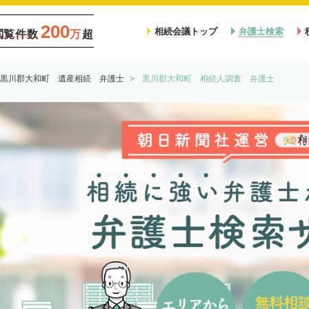
200
相続会議トップ
弁護士検索
閲覧件数
万
超
黒川郡大和町 遺産相続 弁護士
黒川郡大和町 相続人調査 弁護士