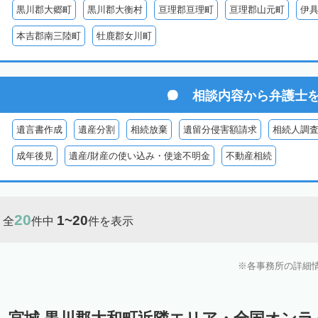
黒川郡大郷町
黒川郡大衡村
亘理郡亘理町
亘理郡山元町
伊
本吉郡南三陸町
牡鹿郡女川町
相談内容から
弁護士
遺言書作成
遺産分割
相続放棄
遺留分侵害額請求
相続人調
成年後見
遺産/財産の使い込み・使途不明金
不動産相続
20
1~20
全
件中
件を表示
各事務所の詳細