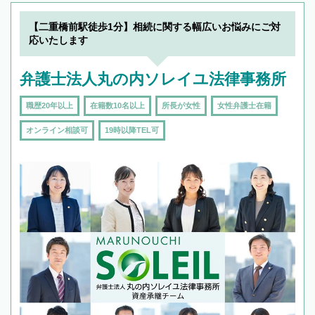
【二重橋前駅徒歩1分】相続に関する幅広いお悩みにご対
応いたします
弁護士法人丸の内ソレイユ法律事務所
職歴20年以上
在籍数10名以上
所長が女性
女性弁護士在籍
オンライン相談可
19時以降TEL可