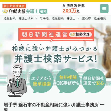
月間閲覧件数
朝日新聞社運営
200万
超
遺産相続 弁護士検索
岩手県 遺産相続 弁護士
釜石市 遺産相続 
岩手県 釜石市の不動産相続に強い弁護士事務所 一
覧