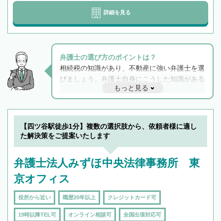
詳細を見る
弁護士の選び方のポイントは？
相続税の知識があり、不動産に強い弁護士を選
びましょう。弁護士自身にこうした知識がある
もっと見る
と他士業との連携もスムーズに進み、トラブル
解決のみならず相続をトータルで任せることが
できます。また、相続は感情がからむ分野なの
でフィーリングも重要です。実際に電話や面談
【四ツ谷駅徒歩1分】複数の選択肢から、依頼者様に適し
で複数の弁護士と会話をしてウマが合う方に依
た解決策をご提案いたします
頼をするのがおすすめです。
弁護士法人みずほ中央法律事務所 東
京オフィス
役所から近い
職歴20年以上
クレジットカード可
19時以降TEL可
オンライン相談可
全国出張対応可