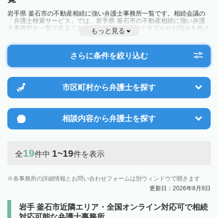
岩手県 釜石市の不動産相続に強い弁護士事務所一覧です。相続会議の
「弁護士検索サービス」では、岩手県 釜石市の不動産相続に強い弁護
士事務所を一覧で見ることが出来ます。相続のトラブルやお悩みを抱え
もっと見る
ている方は一度近隣の弁護士に相談してみましょう。
さらに条件を絞り込む
市区町村から
弁護士を探す
相談内容から
弁護士を探す
19
1~19
全
件中
件を表示
各事務所の詳細情報とお問い合わせフォームは別ウィンドウで開きます
更新日：2026年8月9日
岩手 釜石市近隣エリア・全国オンライン対応可で相続
対応可能な弁護士事務所