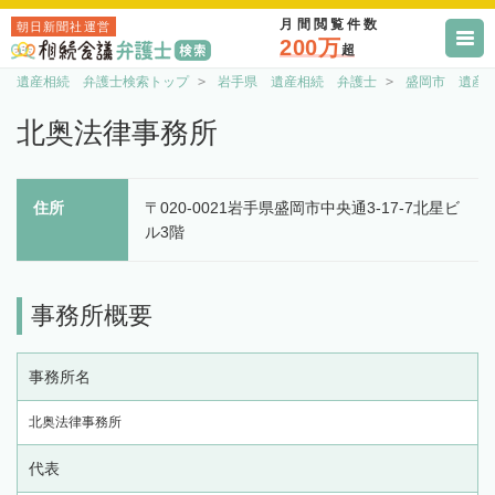
月間閲覧件数
朝日新聞社運営
200万
超
遺産相続 弁護士検索トップ
岩手県 遺産相続 弁護士
盛岡市 遺産
北奥法律事務所
住所
〒020-0021岩手県盛岡市中央通3-17-7北星ビ
ル3階
事務所概要
事務所名
北奥法律事務所
代表