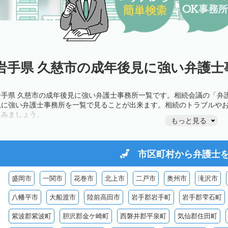
岩手県 久慈市の成年後見に強い弁護士
岩手県 久慈市の成年後見に強い弁護士事務所一覧です。相続会議の「弁
見に強い弁護士事務所を一覧で見ることが出来ます。相続のトラブルや
てみましょう。
もっと見る
市区町村から
弁護士
盛岡市
一関市
花巻市
北上市
二戸市
奥州市
滝沢市
八幡平市
大船渡市
陸前高田市
岩手郡岩手町
岩手郡雫石町
紫波郡紫波町
胆沢郡金ケ崎町
西磐井郡平泉町
気仙郡住田町