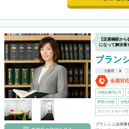
【淀屋橋駅から
になって解決策
ブラン
大阪府
全国対
19時以降TEL可
所長が女性
女性
クレジットカード可
ブランシュ法律事