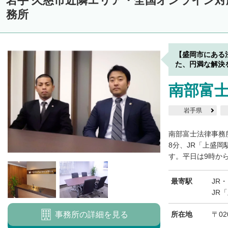
岩手 久慈市近隣エリア・全国オンライン
務所
【盛岡市にある
た、円満な解決
南部富
岩手県
南部富士法律事務
8分、JR「上盛
す。平日は9時から
最寄駅
JR
JR
事務所の詳細を見る
所在地
〒02