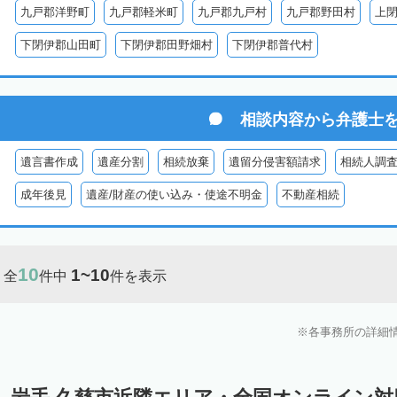
九戸郡洋野町
九戸郡軽米町
九戸郡九戸村
九戸郡野田村
上
下閉伊郡山田町
下閉伊郡田野畑村
下閉伊郡普代村
相談内容から
弁護士
遺言書作成
遺産分割
相続放棄
遺留分侵害額請求
相続人調
成年後見
遺産/財産の使い込み・使途不明金
不動産相続
10
1~10
全
件中
件を表示
各事務所の詳細