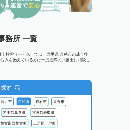
事務所 一覧
護士検索サービス」では、岩手県 久慈市の成年後
お悩みを抱えている方は一度近隣の弁護士に相談し
を探す
久慈市
宮古市
釜石市
遠野市
岩手郡葛巻町
紫波郡矢巾町
和賀郡西和賀町
二戸郡一戸町