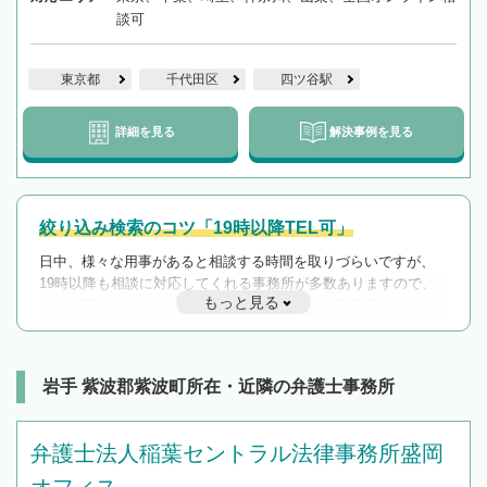
談可
東京都
千代田区
四ツ谷駅
詳細を見る
解決事例を見る
絞り込み検索のコツ「19時以降TEL可」
日中、様々な用事があると相談する時間を取りづらいですが、
19時以降も相談に対応してくれる事務所が多数ありますので、
もっと見る
遅い時間の相談が増えそうな場合はそのような事務所に絞り込
んで検索してみましょう。
19時以降TEL可の条件
を加えて再検索
岩手 紫波郡紫波町所在・近隣の弁護士事務所
弁護士法人稲葉セントラル法律事務所盛岡
オフィス