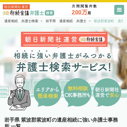
月間閲覧件数
朝日新聞社運営
200万
超
遺産相続 弁護士検索
岩手県 遺産相続 弁護士
紫波郡紫波町 遺産
岩手県 紫波郡紫波町の遺産相続に強い弁護士事務
所 一覧