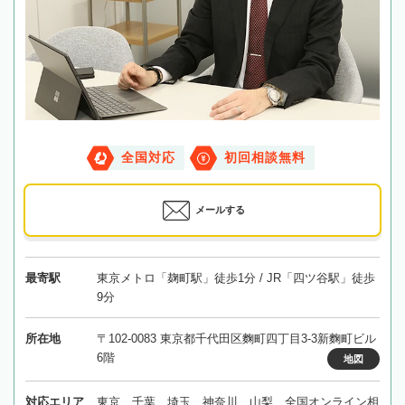
全国対応
初回相談無料
メールする
最寄駅
東京メトロ「麹町駅」徒歩1分 / JR「四ツ谷駅」徒歩
9分
所在地
〒102-0083 東京都千代田区麴町四丁目3-3新麴町ビル
6階
地図
対応エリア
東京、千葉、埼玉、神奈川、山梨、全国オンライン相