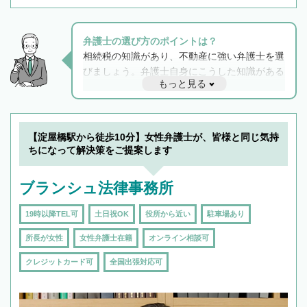
弁護士の選び方のポイントは？
相続税の知識があり、不動産に強い弁護士を選
びましょう。弁護士自身にこうした知識がある
もっと見る
と他士業との連携もスムーズに進み、トラブル
解決のみならず相続をトータルで任せることが
できます。また、相続は感情がからむ分野なの
でフィーリングも重要です。実際に電話や面談
【淀屋橋駅から徒歩10分】女性弁護士が、皆様と同じ気持
で複数の弁護士と会話をしてウマが合う方に依
ちになって解決策をご提案します
頼をするのがおすすめです。
ブランシュ法律事務所
19時以降TEL可
土日祝OK
役所から近い
駐車場あり
所長が女性
女性弁護士在籍
オンライン相談可
クレジットカード可
全国出張対応可