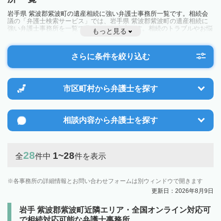
岩手県 紫波郡紫波町の遺産相続に強い弁護士事務所一覧です。相続会
議の「弁護士検索サービス」では、岩手県 紫波郡紫波町の遺産相続に
強い弁護士事務所を一覧で見ることが出来ます。相続のトラブルやお悩
もっと見る
みを抱えている方は一度近隣の弁護士に相談してみましょう。
さらに条件を絞り込む
市区町村から
弁護士を探す
相談内容から
弁護士を探す
28
1~28
全
件中
件を表示
各事務所の詳細情報とお問い合わせフォームは別ウィンドウで開きます
更新日：2026年8月9日
岩手 紫波郡紫波町近隣エリア・全国オンライン対応可
で相続対応可能な弁護士事務所