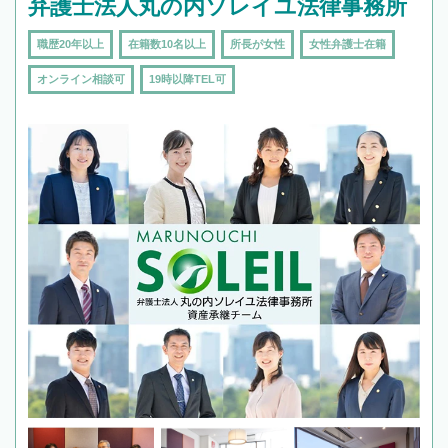
弁護士法人丸の内ソレイユ法律事務所
職歴20年以上
在籍数10名以上
所長が女性
女性弁護士在籍
オンライン相談可
19時以降TEL可