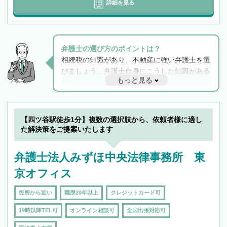
詳細を見る
弁護士の選び方のポイントは？
相続税の知識があり、不動産に強い弁護士を選
びましょう。弁護士自身にこうした知識がある
もっと見る
と他士業との連携もスムーズに進み、トラブル
解決のみならず相続をトータルで任せることが
できます。また、相続は感情がからむ分野なの
でフィーリングも重要です。実際に電話や面談
【四ツ谷駅徒歩1分】複数の選択肢から、依頼者様に適し
で複数の弁護士と会話をしてウマが合う方に依
た解決策をご提案いたします
頼をするのがおすすめです。
弁護士法人みずほ中央法律事務所 東
京オフィス
役所から近い
職歴20年以上
クレジットカード可
19時以降TEL可
オンライン相談可
全国出張対応可