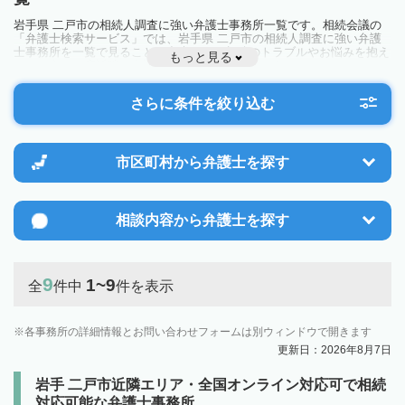
岩手県 二戸市の相続人調査に強い弁護士事務所一覧です。相続会議の
「弁護士検索サービス」では、岩手県 二戸市の相続人調査に強い弁護
士事務所を一覧で見ることが出来ます。相続のトラブルやお悩みを抱え
もっと見る
ている方は一度近隣の弁護士に相談してみましょう。
さらに条件を絞り込む
市区町村から
弁護士を探す
相談内容から
弁護士を探す
9
1~9
全
件中
件を表示
各事務所の詳細情報とお問い合わせフォームは別ウィンドウで開きます
更新日：2026年8月7日
岩手 二戸市近隣エリア・全国オンライン対応可で相続
対応可能な弁護士事務所