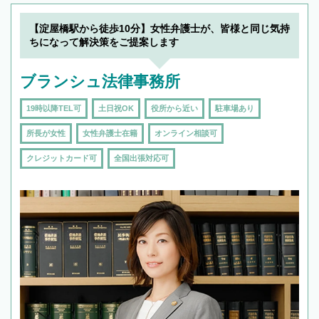
【淀屋橋駅から徒歩10分】女性弁護士が、皆様と同じ気持
ちになって解決策をご提案します
ブランシュ法律事務所
19時以降TEL可
土日祝OK
役所から近い
駐車場あり
所長が女性
女性弁護士在籍
オンライン相談可
クレジットカード可
全国出張対応可