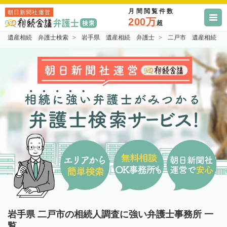
月間閲覧件数
朝日新聞社運営
200万
超
遺産相続 弁護士検索
岩手県 遺産相続 弁護士
二戸市 遺産相続 
岩手県 二戸市の相続人調査に強い弁護士事務所 一
覧