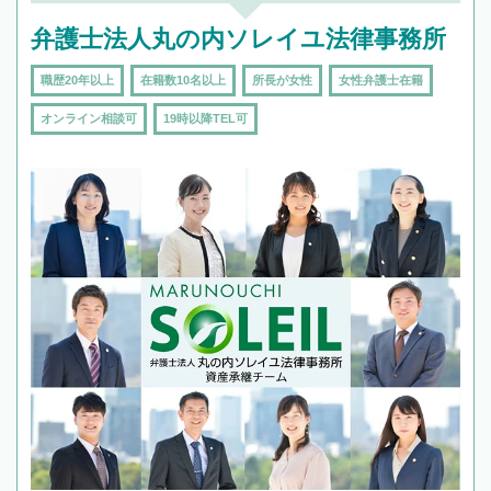
弁護士法人丸の内ソレイユ法律事務所
職歴20年以上
在籍数10名以上
所長が女性
女性弁護士在籍
オンライン相談可
19時以降TEL可