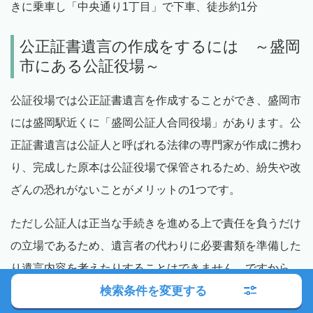
きに乗車し「中央通り1丁目」で下車、徒歩約1分
公正証書遺言の作成をするには ～盛岡
市にある公証役場～
公証役場では公正証書遺言を作成することができ、盛岡市
には盛岡駅近くに「盛岡公証人合同役場」があります。公
正証書遺言は公証人と呼ばれる法律の専門家が作成に携わ
り、完成した原本は公証役場で保管されるため、紛失や改
ざんの恐れがないことがメリットの1つです。
ただし公証人は正当な手続きを進める上で責任を負うだけ
の立場であるため、遺言者の代わりに必要書類を準備した
り遺言内容を考えたりすることはできません。ですから、
考えうる相続トラブルを防ぎながら遺言者にとってベスト
検索条件を変更する
な遺言書を作成したい場合には、やはり弁護士のサポート