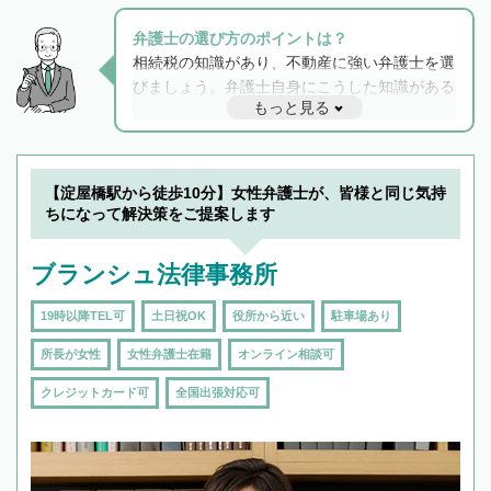
弁護士の選び方のポイントは？
相続税の知識があり、不動産に強い弁護士を選
びましょう。弁護士自身にこうした知識がある
もっと見る
と他士業との連携もスムーズに進み、トラブル
解決のみならず相続をトータルで任せることが
できます。また、相続は感情がからむ分野なの
でフィーリングも重要です。実際に電話や面談
【淀屋橋駅から徒歩10分】女性弁護士が、皆様と同じ気持
で複数の弁護士と会話をしてウマが合う方に依
ちになって解決策をご提案します
頼をするのがおすすめです。
ブランシュ法律事務所
19時以降TEL可
土日祝OK
役所から近い
駐車場あり
所長が女性
女性弁護士在籍
オンライン相談可
クレジットカード可
全国出張対応可