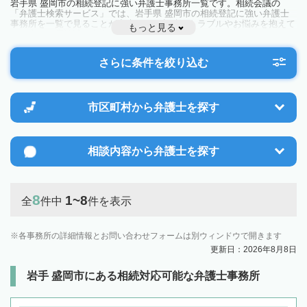
岩手県 盛岡市の相続登記に強い弁護士事務所一覧です。相続会議の
「弁護士検索サービス」では、岩手県 盛岡市の相続登記に強い弁護士
事務所を一覧で見ることが出来ます。相続のトラブルやお悩みを抱えて
もっと見る
いる方は一度近隣の弁護士に相談してみましょう。
さらに条件を絞り込む
市区町村から
弁護士を探す
相談内容から
弁護士を探す
8
1~8
全
件中
件を表示
各事務所の詳細情報とお問い合わせフォームは別ウィンドウで開きます
更新日：2026年8月8日
岩手 盛岡市にある相続対応可能な弁護士事務所