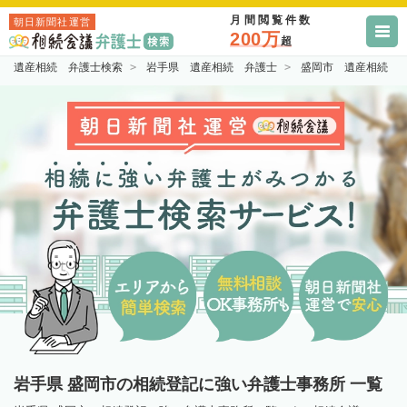
月間閲覧件数
朝日新聞社運営
200万
超
遺産相続 弁護士検索
岩手県 遺産相続 弁護士
盛岡市 遺産相続 
岩手県 盛岡市の相続登記に強い弁護士事務所 一覧