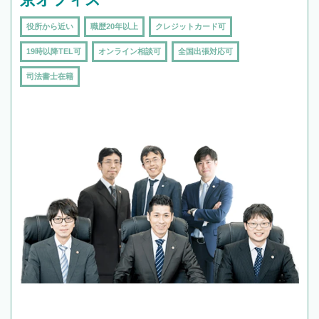
役所から近い
職歴20年以上
クレジットカード可
19時以降TEL可
オンライン相談可
全国出張対応可
司法書士在籍