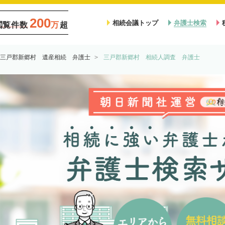
200
相続会議トップ
弁護士検索
閲覧件数
万
超
三戸郡新郷村 遺産相続 弁護士
三戸郡新郷村 相続人調査 弁護士