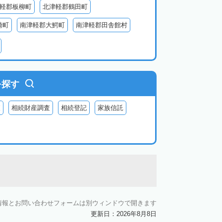
軽郡板柳町
北津軽郡鶴田町
崎町
南津軽郡大鰐町
南津軽郡田舎館村
別町
中津軽郡西目屋村
を探す
査
相続財産調査
相続登記
家族信託
情報とお問い合わせフォームは別ウィンドウで開きます
更新日：2026年8月8日