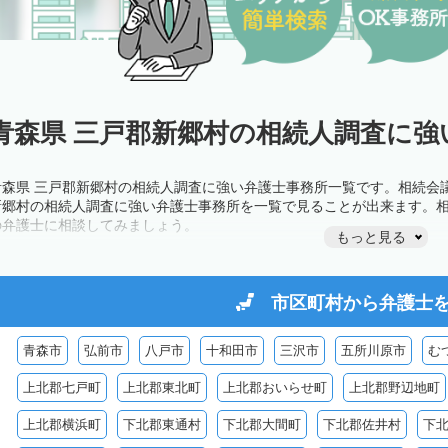
青森県 三戸郡新郷村の相続人調査に強
青森県 三戸郡新郷村の相続人調査に強い弁護士事務所一覧です。相続会
新郷村の相続人調査に強い弁護士事務所を一覧で見ることが出来ます。
の弁護士に相談してみましょう。
もっと見る
市区町村から
弁護士
青森市
弘前市
八戸市
十和田市
三沢市
五所川原市
む
上北郡七戸町
上北郡東北町
上北郡おいらせ町
上北郡野辺地町
上北郡横浜町
下北郡東通村
下北郡大間町
下北郡佐井村
下