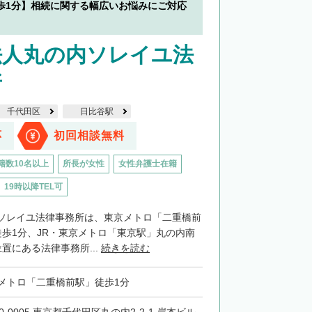
歩1分】相続に関する幅広いお悩みにご対応
法人丸の内ソレイユ法
所
千代田区
日比谷駅
応
初回相談無料
籍数10名以上
所長が女性
女性弁護士在籍
19時以降TEL可
ソレイユ法律事務所は、東京メトロ「二重橋前
徒歩1分、JR・東京メトロ「東京駅」丸の内南
置にある法律事務所...
続きを読む
メトロ「二重橋前駅」徒歩1分