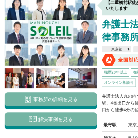
【二重橋前駅徒
いたします
弁護士
律事務
東京都
全国対
職歴20年以上
在
オンライン相談可
弁護士法人丸の内
事務所の詳細を見る
駅」4番出口から
口から徒歩4分の位
解決事例を見る
最寄駅
東京