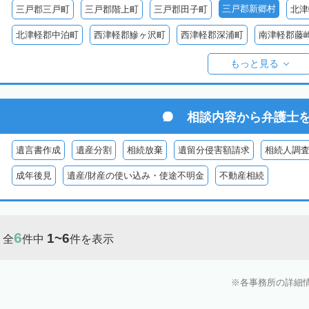
三戸郡新郷村
三戸郡三戸町
三戸郡階上町
三戸郡田子町
北津
北津軽郡中泊町
西津軽郡鰺ヶ沢町
西津軽郡深浦町
南津軽郡藤
東津軽郡平内町
東津軽郡外ヶ浜町
東津軽郡蓬田村
東津軽郡今
もっと見る
相談内容から
弁護士
遺言書作成
遺産分割
相続放棄
遺留分侵害額請求
相続人調
成年後見
遺産/財産の使い込み・使途不明金
不動産相続
6
1~6
全
件中
件を表示
各事務所の詳細