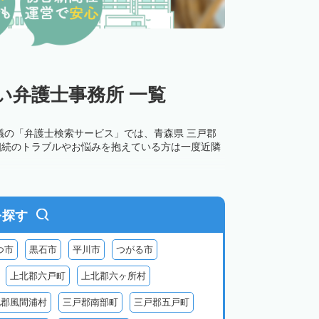
い弁護士事務所 一覧
議の「弁護士検索サービス」では、青森県 三戸郡
相続のトラブルやお悩みを抱えている方は一度近隣
を探す
つ市
黒石市
平川市
つがる市
上北郡六戸町
上北郡六ヶ所村
北郡風間浦村
三戸郡南部町
三戸郡五戸町