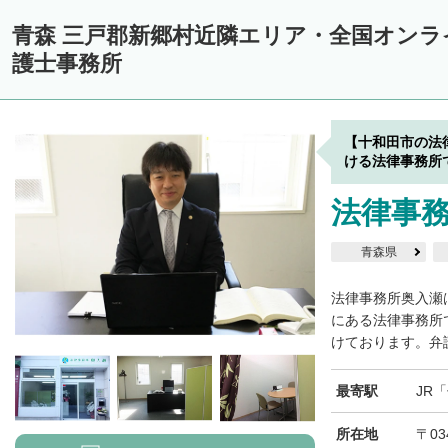
青森 三戸郡新郷村近隣エリア・全国オン
護士事務所
【十和田市の法
ける法律事務所
法律事
青森県
法律事務所奥入瀬
にある法律事務所
けております。弁護
最寄駅
JR
所在地
〒03