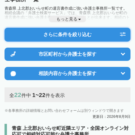
青森県 上北郡おいらせ町の遺言書作成に強い弁護士事務所一覧です。
相続会議の「弁護士検索サービス」では、青森県 上北郡おいらせ町の
遺言書作成に強い弁護士事務所を一覧で見ることが出来ます。相続のト
もっと見る
ラブルやお悩みを抱えている方は一度近隣の弁護士に相談してみましょ
う。
さらに条件を絞り込む
市区町村から
弁護士を探す
相談内容から
弁護士を探す
22
1~22
全
件中
件を表示
各事務所の詳細情報とお問い合わせフォームは別ウィンドウで開きます
更新日：2026年8月9日
青森 上北郡おいらせ町近隣エリア・全国オンライン対
応可で相続対応可能な弁護士事務所