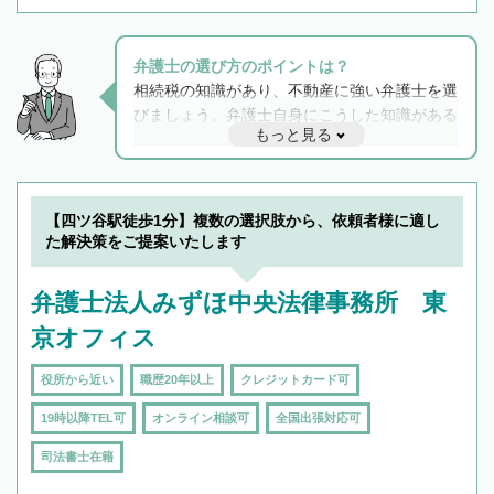
弁護士の選び方のポイントは？
相続税の知識があり、不動産に強い弁護士を選
びましょう。弁護士自身にこうした知識がある
もっと見る
と他士業との連携もスムーズに進み、トラブル
解決のみならず相続をトータルで任せることが
できます。また、相続は感情がからむ分野なの
でフィーリングも重要です。実際に電話や面談
【四ツ谷駅徒歩1分】複数の選択肢から、依頼者様に適し
で複数の弁護士と会話をしてウマが合う方に依
た解決策をご提案いたします
頼をするのがおすすめです。
弁護士法人みずほ中央法律事務所 東
京オフィス
役所から近い
職歴20年以上
クレジットカード可
19時以降TEL可
オンライン相談可
全国出張対応可
司法書士在籍