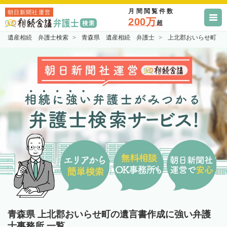
月間閲覧件数
朝日新聞社運営
200万
超
遺産相続 弁護士検索
青森県 遺産相続 弁護士
上北郡おいらせ町 
青森県 上北郡おいらせ町の遺言書作成に強い弁護
士事務所 一覧