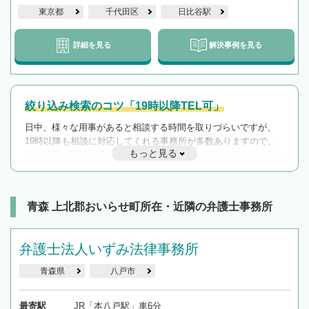
東京都
千代田区
日比谷駅
詳細を見る
解決事例を見る
絞り込み検索のコツ「19時以降TEL可」
日中、様々な用事があると相談する時間を取りづらいですが、
19時以降も相談に対応してくれる事務所が多数ありますので、
もっと見る
遅い時間の相談が増えそうな場合はそのような事務所に絞り込
んで検索してみましょう。
19時以降TEL可の条件
を加えて再検索
青森 上北郡おいらせ町所在・近隣の弁護士事務所
弁護士法人いずみ法律事務所
青森県
八戸市
最寄駅
JR「本八戸駅」車6分