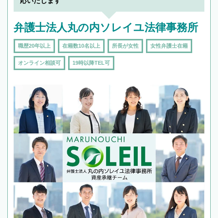
応いたします
弁護士法人丸の内ソレイユ法律事務所
職歴20年以上
在籍数10名以上
所長が女性
女性弁護士在籍
オンライン相談可
19時以降TEL可