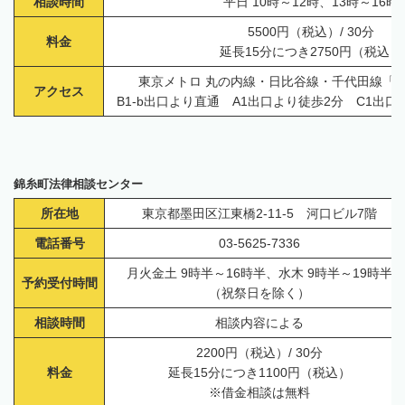
相談時間
平日 10時～12時、13時～16時
5500円（税込）/ 30分
料金
延長15分につき2750円（税込）
東京メトロ 丸の内線・日比谷線・千代田線「
アクセス
B1-b出口より直通 A1出口より徒歩2分 C1出
錦糸町法律相談センター
所在地
東京都墨田区江東橋2-11-5 河口ビル7階
電話番号
03-5625-7336
月火金土 9時半～16時半、水木 9時半～19時半
予約受付時間
（祝祭日を除く）
相談時間
相談内容による
2200円（税込）/ 30分
料金
延長15分につき1100円（税込）
※借金相談は無料