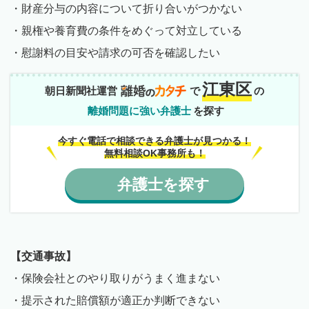
・財産分与の内容について折り合いがつかない
・親権や養育費の条件をめぐって対立している
・慰謝料の目安や請求の可否を確認したい
江東区
朝日新聞社運営
で
の
離婚問題に強い弁護士
を探す
今すぐ電話で相談できる弁護士が見つかる！
無料相談OK事務所も！
弁護士
を
探す
【交通事故】
・保険会社とのやり取りがうまく進まない
・提示された賠償額が適正か判断できない