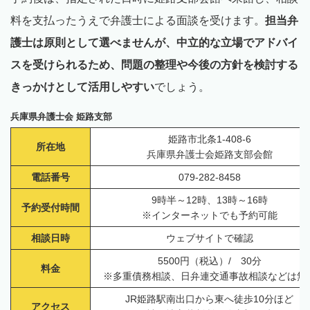
料を支払ったうえで弁護士による面談を受けます。
担当弁
護士は原則として選べませんが、中立的な立場でアドバイ
スを受けられるため、問題の整理や今後の方針を検討する
きっかけとして活用しやすい
でしょう。
兵庫県弁護士会 姫路支部
姫路市北条1-408-6
所在地
兵庫県弁護士会姫路支部会館
電話番号
079-282-8458
9時半～12時、13時～16時
予約受付時間
※インターネットでも予約可能
相談日時
ウェブサイトで確認
5500円（税込）/ 30分
料金
※多重債務相談、日弁連交通事故相談などは無
JR姫路駅南出口から東へ徒歩10分ほど
アクセス