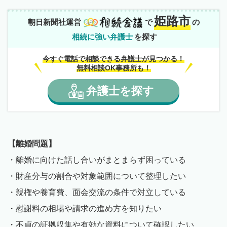
姫路市
朝日新聞社運営
で
の
相続に強い弁護士
を探す
今すぐ電話で相談できる弁護士が見つかる！
無料相談OK事務所も！
弁護士
を
探す
【離婚問題】
・離婚に向けた話し合いがまとまらず困っている
・財産分与の割合や対象範囲について整理したい
・親権や養育費、面会交流の条件で対立している
・慰謝料の相場や請求の進め方を知りたい
・不貞の証拠収集や有効な資料について確認したい