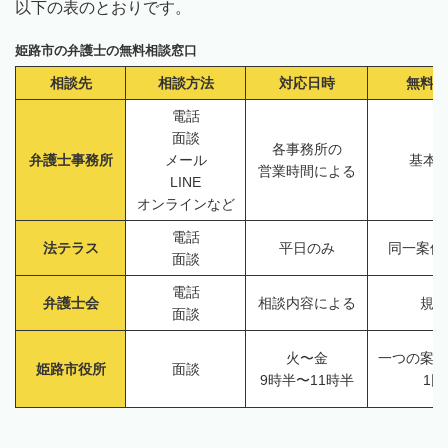
以下の表のとおりです。
姫路市の弁護士の無料相談窓口
相談先
相談方法
対応日時
無料相
電話
面談
各事務所の
弁護士事務所
メール
基本的
営業時間による
LINE
オンラインなど
電話
法テラス
平日のみ
同一案件
面談
電話
弁護士会
相談内容による
規定
面談
火〜金
一つの案件
姫路市役所
面談
9時半〜11時半
1回