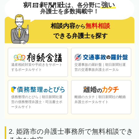
強い
は、各分野に
弁護士を多数掲載中！
相談内容
無料相談
から
できる弁護士
探す
を
遺産相続対策や手続きをサポート
交通事故の羅針盤｜朝日新聞社運
するポータルサイト
営の交通事故弁護士ポータル
債務整理のとびら｜朝日新聞社運
離婚のカタチ｜朝日新聞社の離婚
営の債務整理弁護士・司法書士ポ
弁護士ポータルサイト
ータルサイト
2. 姫路市の弁護士事務所で無料相談でき