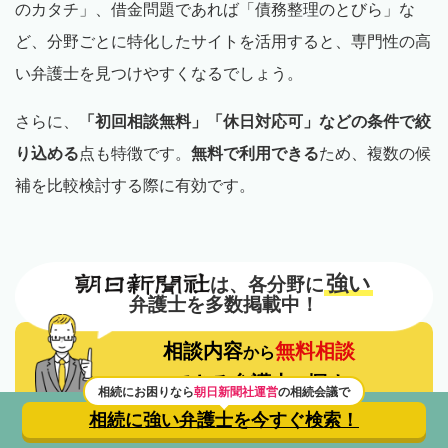
のカタチ」、借金問題であれば「債務整理のとびら」な
ど、分野ごとに特化したサイトを活用すると、専門性の高
い弁護士を見つけやすくなるでしょう。
さらに、
「初回相談無料」「休日対応可」などの条件で絞
り込める
点も特徴です。
無料で利用できる
ため、複数の候
補を比較検討する際に有効です。
強い
は、各分野に
弁護士を多数掲載中！
相談内容
無料相談
から
できる弁護士
探す
を
相続にお困りなら
朝日新聞社運営
の相続会議で
相続に強い弁護士を
今すぐ検索！