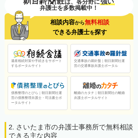
強い
は、各分野に
弁護士を多数掲載中！
相談内容
無料相談
から
できる弁護士
探す
を
遺産相続対策や手続きをサポート
交通事故の羅針盤｜朝日新聞社運
するポータルサイト
営の交通事故弁護士ポータル
債務整理のとびら｜朝日新聞社運
離婚のカタチ｜朝日新聞社の離婚
営の債務整理弁護士・司法書士ポ
弁護士ポータルサイト
ータルサイト
2. さいたま市の弁護士事務所で無料相談
できる主な内容