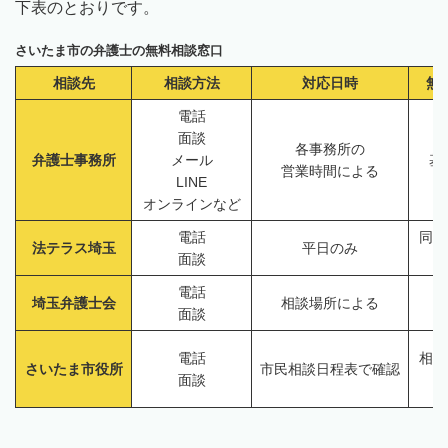
下表のとおりです。
さいたま市の弁護士の無料相談窓口
相談先
相談方法
対応日時
無
電話
面談
各事務所の
弁護士事務所
メール
基
営業時間による
LINE
オンラインなど
電話
同一
法テラス埼玉
平日のみ
面談
電話
埼玉弁護士会
相談場所による
面談
電話
相談
さいたま市役所
市民相談日程表で確認
面談
1